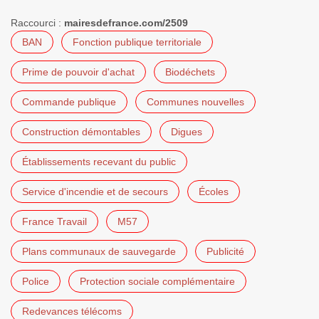
Raccourci :
mairesdefrance.com/2509
BAN
Fonction publique territoriale
Prime de pouvoir d'achat
Biodéchets
Commande publique
Communes nouvelles
Construction démontables
Digues
Établissements recevant du public
Service d'incendie et de secours
Écoles
France Travail
M57
Plans communaux de sauvegarde
Publicité
Police
Protection sociale complémentaire
Redevances télécoms