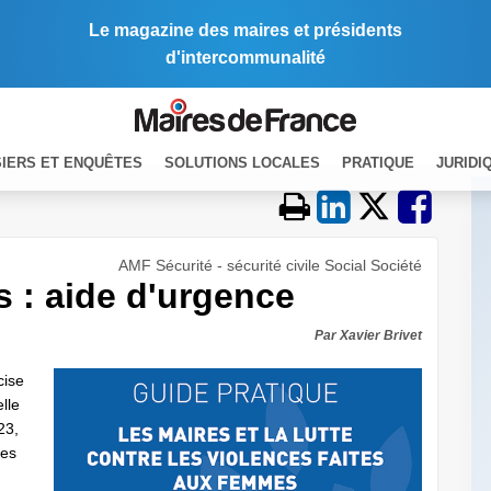
Le magazine des maires et présidents
d'intercommunalité
IERS ET ENQUÊTES
SOLUTIONS LOCALES
PRATIQUE
JURIDI
AMF Sécurité - sécurité civile Social Société
 : aide d'urgence
Par Xavier Brivet
cise
elle
23,
les