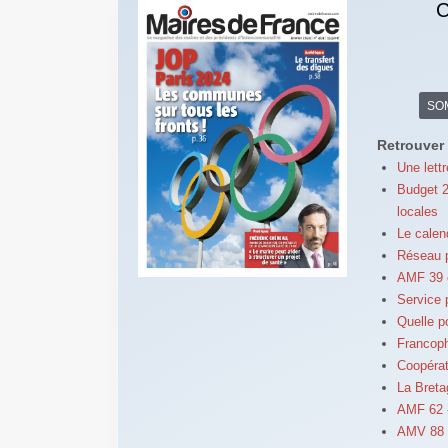
C
SO
Retrouver 
Une lett
Budget 2
locales
Le calen
Réseau p
AMF 39 e
Service p
Quelle p
Francoph
Coopérat
La Breta
AMF 62 -
AMV 88 -