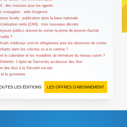
 : des mesures pour les agents
s conjugales : aide d'urgence
esse locale : publication dans la base nationale
ficialisation nette (ZAN) : trois nouveaux décrets
oyeurs publics doivent-ils verser la prime de pouvoir d'achat
nnelle ?
ificats médicaux sont-ils obligatoires pour les absences de courte
enfants dans les crèches ou à la cantine ?
nt le calendrier et les modalités de fermeture du réseau cuivre ?
 d'intérêts. L'épée de Damoclès au-dessus des élus
tion des élus à la Sécurité sociale
 et le pyromane
OUTES LES ÉDITIONS
LES OFFRES D’ABONNEMENT