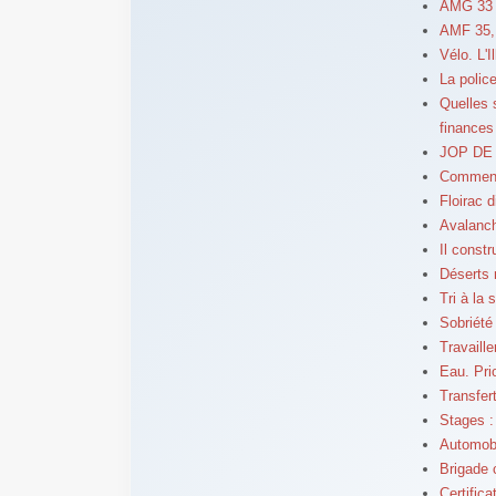
AMG 33 -
AMF 35,
Vélo. L'I
La police
Quelles 
finances
JOP DE 
Comment 
Floirac d
Avalanch
Il constr
Déserts 
Tri à la 
Sobriété
Travaille
Eau. Pri
Transfer
Stages :
Automobil
Brigade 
Certifica