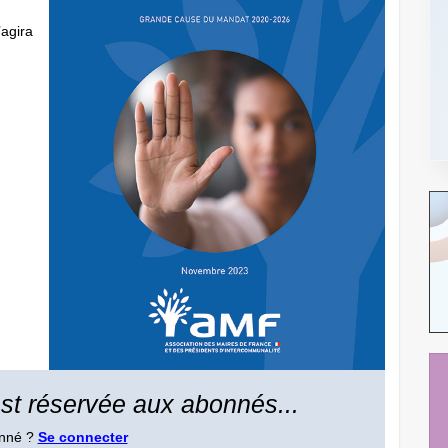
’agira
 est réservée aux abonnés...
onné ?
Se connecter