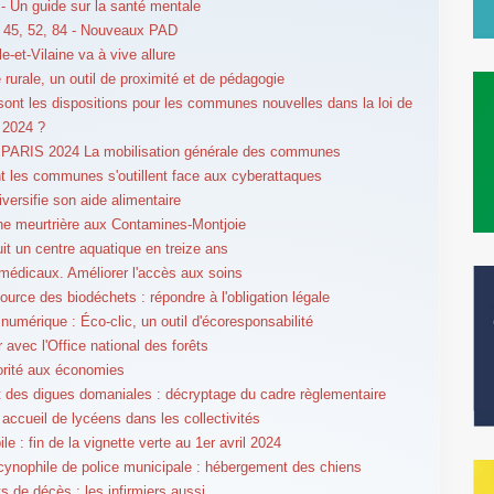
 Un guide sur la santé mentale
 45, 52, 84 - Nouveaux PAD
lle-et-Vilaine va à vive allure
 rurale, un outil de proximité et de pédagogie
sont les dispositions pour les communes nouvelles dans la loi de
 2024 ?
PARIS 2024 La mobilisation générale des communes
les communes s'outillent face aux cyberattaques
iversifie son aide alimentaire
e meurtrière aux Contamines-Montjoie
uit un centre aquatique en treize ans
médicaux. Améliorer l'accès aux soins
source des biodéchets : répondre à l'obligation légale
 numérique : Éco-clic, un outil d'écoresponsabilité
r avec l'Office national des forêts
orité aux économies
t des digues domaniales : décryptage du cadre règlementaire
 accueil de lycéens dans les collectivités
e : fin de la vignette verte au 1er avril 2024
cynophile de police municipale : hébergement des chiens
ts de décès : les infirmiers aussi