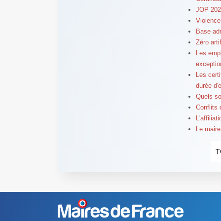
JOP 2024
Violence
Base adr
Zéro arti
Les empl
exceptio
Les cert
durée d'
Quels so
Conflits
L'affilia
Le maire
T