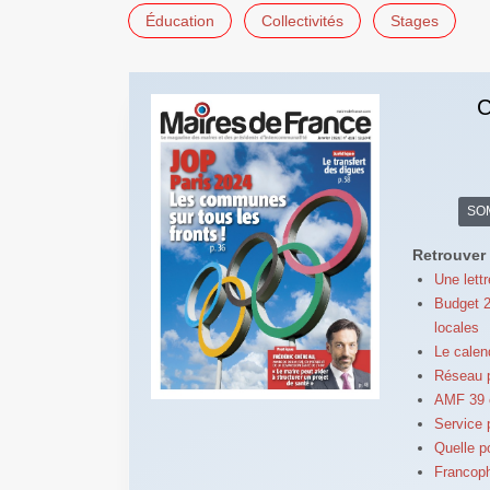
Éducation
Collectivités
Stages
C
SO
Retrouver 
Une lett
Budget 2
locales
Le calen
Réseau p
AMF 39 e
Service p
Quelle p
Francoph