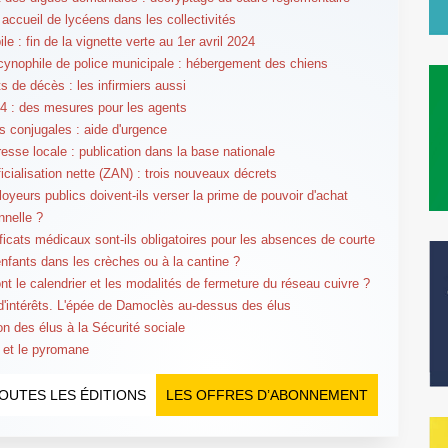
 accueil de lycéens dans les collectivités
e : fin de la vignette verte au 1er avril 2024
cynophile de police municipale : hébergement des chiens
ts de décès : les infirmiers aussi
 : des mesures pour les agents
s conjugales : aide d'urgence
esse locale : publication dans la base nationale
ficialisation nette (ZAN) : trois nouveaux décrets
oyeurs publics doivent-ils verser la prime de pouvoir d'achat
nnelle ?
ificats médicaux sont-ils obligatoires pour les absences de courte
enfants dans les crèches ou à la cantine ?
nt le calendrier et les modalités de fermeture du réseau cuivre ?
 d'intérêts. L'épée de Damoclès au-dessus des élus
tion des élus à la Sécurité sociale
 et le pyromane
OUTES LES ÉDITIONS
LES OFFRES D’ABONNEMENT