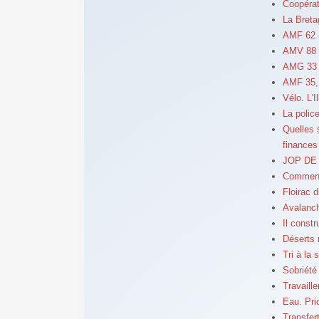
Coopérat
La Breta
AMF 62 -
AMV 88 -
AMG 33 -
AMF 35,
Vélo. L'I
La police
Quelles 
finances
JOP DE 
Comment 
Floirac d
Avalanch
Il constr
Déserts 
Tri à la 
Sobriété
Travaille
Eau. Pri
Transfer