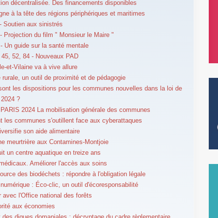
ion décentralisée. Des financements disponibles
gne à la tête des régions périphériques et maritimes
 Soutien aux sinistrés
 Projection du film " Monsieur le Maire "
 Un guide sur la santé mentale
 45, 52, 84 - Nouveaux PAD
lle-et-Vilaine va à vive allure
 rurale, un outil de proximité et de pédagogie
sont les dispositions pour les communes nouvelles dans la loi de
 2024 ?
PARIS 2024 La mobilisation générale des communes
les communes s'outillent face aux cyberattaques
iversifie son aide alimentaire
e meurtrière aux Contamines-Montjoie
uit un centre aquatique en treize ans
médicaux. Améliorer l'accès aux soins
source des biodéchets : répondre à l'obligation légale
 numérique : Éco-clic, un outil d'écoresponsabilité
r avec l'Office national des forêts
orité aux économies
t des digues domaniales : décryptage du cadre règlementaire