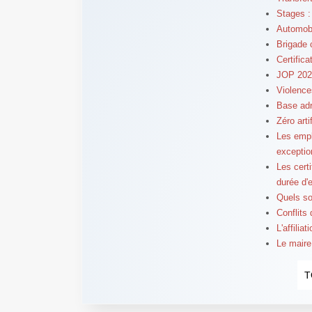
Stages :
Automobil
Brigade 
Certifica
JOP 2024
Violence
Base adr
Zéro arti
Les empl
exceptio
Les cert
durée d'
Quels so
Conflits
L'affilia
Le maire
T