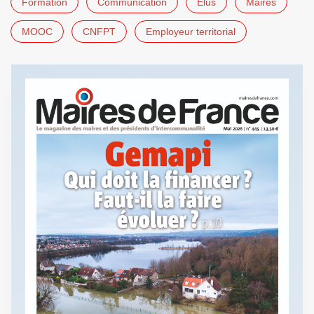
Formation
Communication
Élus
Maires
MOOC
CNFPT
Employeur territorial