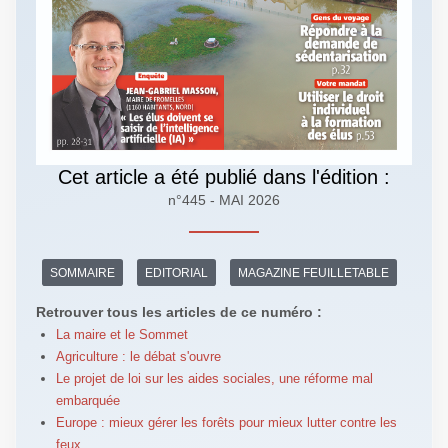
Cet article a été publié dans l'édition :
n°445 - MAI 2026
SOMMAIRE
EDITORIAL
MAGAZINE FEUILLETABLE
Retrouver tous les articles de ce numéro :
La maire et le Sommet
Agriculture : le débat s'ouvre
Le projet de loi sur les aides sociales, une réforme mal
embarquée
Europe : mieux gérer les forêts pour mieux lutter contre les
feux