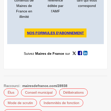
contenus de
référence
tarif qui vous
Maires de
éditée par
correspond
France en
l’AMF
illimité
NOS FORMULES D'ABONNEMENT
Suivez
Maires de France
sur
Raccourci :
mairesdefrance.com/28938
Élus
Conseil municipal
Délibérations
Mode de scrutin
Indemnités de fonction