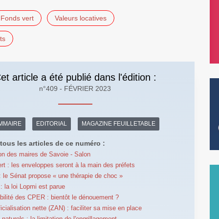
Fonds vert
Valeurs locatives
ts
et article a été publié dans l'édition :
n°409 - FÉVRIER 2023
MMAIRE
EDITORIAL
MAGAZINE FEUILLETABLE
tous les articles de ce numéro :
on des maires de Savoie - Salon
rt : les enveloppes seront à la main des préfets
 le Sénat propose « une thérapie de choc »
: la loi Lopmi est parue
bilité des CPER : bientôt le dénouement ?
ficialisation nette (ZAN) : faciliter sa mise en place
aturels : la limitation de l'engrillagement