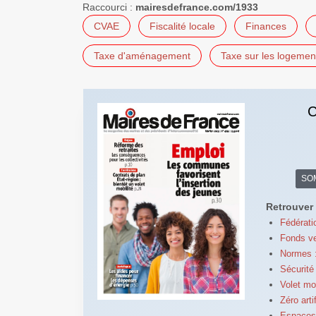
Raccourci :
mairesdefrance.com/1933
CVAE
Fiscalité locale
Finances
Taxe d'aménagement
Taxe sur les logemen
C
SO
Retrouver 
Fédérati
Fonds ve
Normes :
Sécurité 
Volet mo
Zéro arti
Espaces n