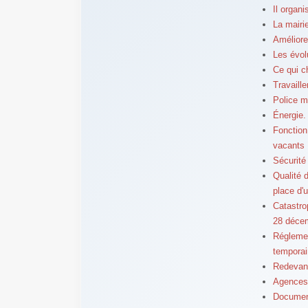
Il organ
La mairi
Améliore
Les évol
Ce qui c
Travaill
Police m
Énergie. 
Fonction
vacants
Sécurité
Qualité d
place d'
Catastro
28 déce
Réglemen
temporai
Redevanc
Agences 
Document