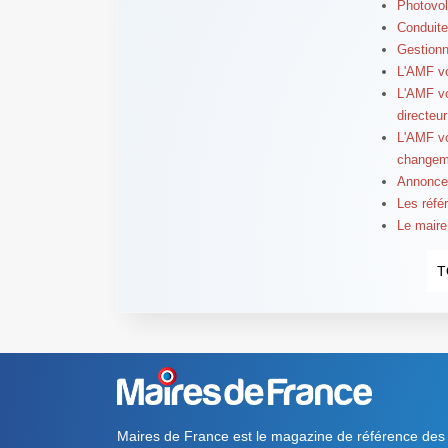
Photovol
Conduite
Gestionn
L'AMF vo
L'AMF vo
directeu
L'AMF vo
changeme
Annoncer
Les réfé
Le maire 
T
Maires de France est le magazine de référence des