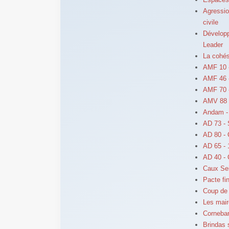
Agression
civile
Développ
Leader
La cohés
AMF 10 -
AMF 46 -
AMF 70 -
AMV 88 
Andam - 
AD 73 - 
AD 80 -
AD 65 - 
AD 40 - 
Caux Sei
Pacte fin
Coup de 
Les mair
Cornebar
Brindas 