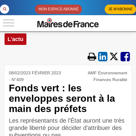
MON ESPACE ABONNÉ
JE M'ABONNE
L'actu
08/02/2023 FÉVRIER 2023
AMF Environnement
- N°409
Finances Ruralité
Fonds vert : les
enveloppes seront à la
main des préfets
Les représentants de l'État auront une très
grande liberté pour décider d'attribuer des
subventions ou pas.