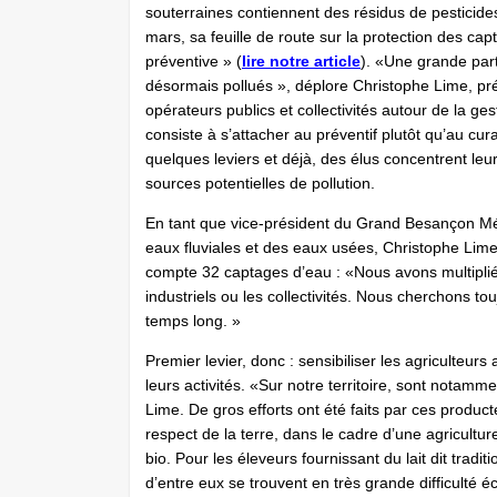
souterraines contiennent des résidus de pesticides.
mars, sa feuille de route sur la protection des cap
préventive » (
lire notre article
). «Une grande part
désormais pollués », déplore Christophe Lime, pr
opérateurs publics et collectivités autour de la ges
consiste à s’attacher au préventif plutôt qu’au cur
quelques leviers et déjà, des élus concentrent leur
sources potentielles de pollution.
En tant que vice-président du Grand Besançon Mét
eaux fluviales et des eaux usées, Christophe Lime 
compte 32 captages d’eau : «Nous avons multiplié le
industriels ou les collectivités. Nous cherchons touj
temps long. »
Premier levier, donc : sensibiliser les agriculteurs a
leurs activités. «Sur notre territoire, sont notamm
Lime. De gros efforts ont été faits par ces product
respect de la terre, dans le cadre d’une agricultu
bio. Pour les éleveurs fournissant du lait dit tradit
d’entre eux se trouvent en très grande difficulté 