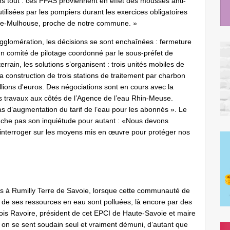
ns tout : ces PFAS proviennent en effet des mousses anti-
tilisées par les pompiers durant les exercices obligatoires
 Bâle-Mulhouse, proche de notre commune. »
agglomération, les décisions se sont enchaînées : fermeture
un comité de pilotage coordonné par le sous-préfet de
errain, les solutions s’organisent : trois unités mobiles de
t la construction de trois stations de traitement par charbon
llions d'euros. Des négociations sont en cours avec la
es travaux aux côtés de l’Agence de l’eau Rhin-Meuse.
pas d’augmentation du tarif de l’eau pour les abonnés ». Le
ache pas son inquiétude pour autant : «Nous devons
 interroger sur les moyens mis en œuvre pour protéger nos
 à Rumilly Terre de Savoie, lorsque cette communauté de
de ses ressources en eau sont polluées, là encore par des
s Ravoire, président de cet EPCI de Haute-Savoie et maire
n, on se sent soudain seul et vraiment démuni, d’autant que