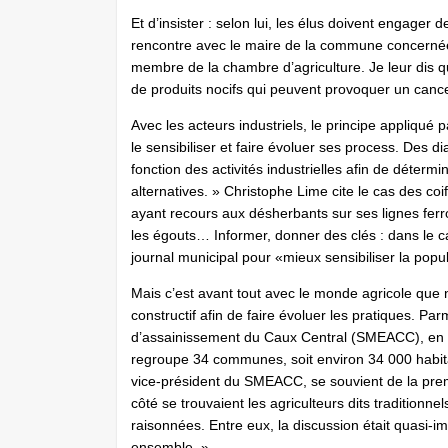
Et d’insister : selon lui, les élus doivent engager 
rencontre avec le maire de la commune concernée 
membre de la chambre d’agriculture. Je leur dis 
de produits nocifs qui peuvent provoquer un cance
Avec les acteurs industriels, le principe appliqué 
le sensibiliser et faire évoluer ses process. Des di
fonction des activités industrielles afin de déterm
alternatives. » Christophe Lime cite le cas des coi
ayant recours aux désherbants sur ses lignes ferrov
les égouts… Informer, donner des clés : dans le ca
journal municipal pour «mieux sensibiliser la popul
Mais c’est avant tout avec le monde agricole que n
constructif afin de faire évoluer les pratiques. Par
d’assainissement du Caux Central (SMEACC), en Sei
regroupe 34 communes, soit environ 34 000 habit
vice-président du SMEACC, se souvient de la premi
côté se trouvaient les agriculteurs dits traditionnel
raisonnées. Entre eux, la discussion était quasi-imp
ensemble. »