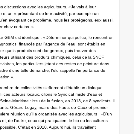
des discussions avec les agriculteurs. «Je vais à leur
et un représentant de leur activité, par exemple un
qu’en évoquant ce problème, nous les protégeons, eux aussi,
r chez certains. »
par GBM est identique : «Déterminer qui pollue, le rencontrer,
agnostics, financés par l’agence de l’eau, sont établis en
iner quels produits sont dangereux, puis trouver des
ffeurs utilisant des produits chimiques, celui de la SNCF
iaires, les particuliers jetant des restes de peinture dans
dre d’une telle démarche, l’élu rappelle l’importance du
ation ».
ombre de collectivités s’efforcent d’établir un dialogue
mi ces acteurs locaux, citons le Syndicat mixte d’eau et
ne-Maritime : issu de la fusion, en 2013, de 8 syndicats, il
ants. Gérard Legay, maire des Hauts-de-Caux et premier
ère réunion qu’il a organisée avec les agriculteurs : «D’un
s et, de l’autre, ceux qui pratiquaient le bio ou les cultures
ossible. C’était en 2010. Aujourd’hui, ils travaillent