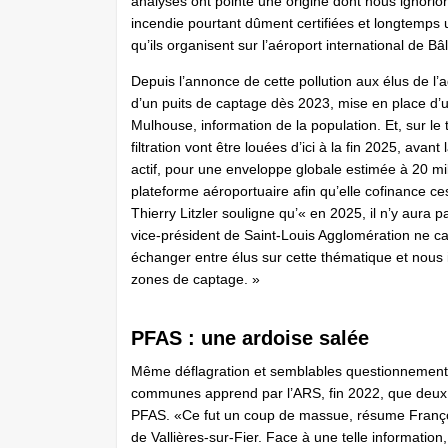
analyses ont pointé une origine dont nous ignorio
incendie pourtant dûment certifiées et longtemps u
qu’ils organisent sur l’aéroport international de
Depuis l’annonce de cette pollution aux élus de l’
d’un puits de captage dès 2023, mise en place d’
Mulhouse, information de la population. Et, sur le t
filtration vont être louées d’ici à la fin 2025, avan
actif, pour une enveloppe globale estimée à 20 mi
plateforme aéroportuaire afin qu’elle cofinance c
Thierry Litzler souligne qu’« en 2025, il n’y aura 
vice-président de Saint-Louis Agglomération ne c
échanger entre élus sur cette thématique et nous
zones de captage. »
PFAS : une ardoise salée
Même déflagration et semblables questionnements
communes apprend par l’ARS, fin 2022, que deux 
PFAS. «Ce fut un coup de massue, résume Françoi
de Vallières-sur-Fier. Face à une telle informatio