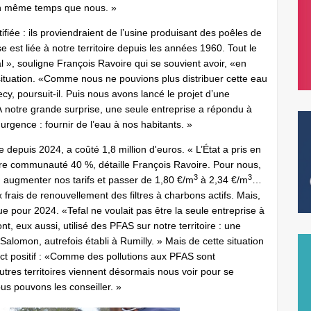
 en même temps que nous. »
ifiée : ils proviendraient de l’usine produisant des poêles de
e est liée à notre territoire depuis les années 1960. Tout le
al », souligne François Ravoire qui se souvient avoir, «en
 situation. «Comme nous ne pouvions plus distribuer cette eau
, poursuit-il. Puis nous avons lancé le projet d’une
 À notre grande surprise, une seule entreprise a répondu à
te urgence : fournir de l’eau à nos habitants. »
e depuis 2024, a coûté 1,8 million d'euros. « L’État a pris en
re communauté 40 %, détaille François Ravoire. Pour nous,
3
3
û augmenter nos tarifs et passer de 1,80 €/m
à 2,34 €/m
…
ux frais de renouvellement des filtres à charbons actifs. Mais,
 que pour 2024. «Tefal ne voulait pas être la seule entreprise à
nt, eux aussi, utilisé des PFAS sur notre territoire : une
 Salomon, autrefois établi à Rumilly. » Mais de cette situation
pect positif : «Comme des pollutions aux PFAS sont
utres territoires viennent désormais nous voir pour se
us pouvons les conseiller. »