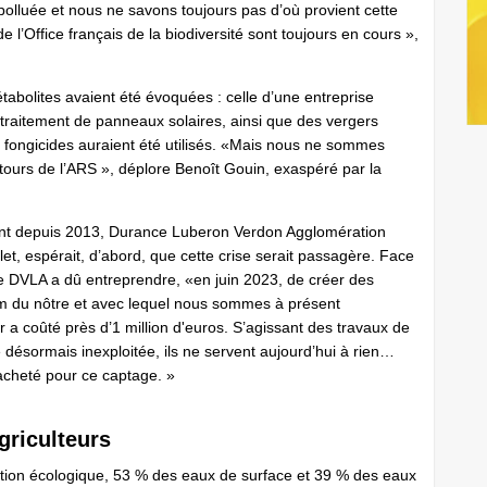
olluée et nous ne savons toujours pas d’où provient cette
de l’Office français de la biodiversité sont toujours en cours »,
étabolites avaient été évoquées : celle d’une entreprise
 traitement de panneaux solaires, ainsi que des vergers
s fongicides auraient été utilisés. «Mais nous ne sommes
etours de l’ARS », déplore Benoît Gouin, exaspéré par la
nt depuis 2013, Durance Luberon Verdon Agglomération
llet, espérait, d’abord, que cette crise serait passagère. Face
u de DVLA a dû entreprendre, «en juin 2023, de créer des
6 km du nôtre et avec lequel nous sommes à présent
 a coûté près d’1 million d'euros. S’agissant des travaux de
 désormais inexploitée, ils ne servent aujourd’hui à rien…
acheté pour ce captage. »
agriculteurs
sition écologique, 53 % des eaux de surface et 39 % des eaux