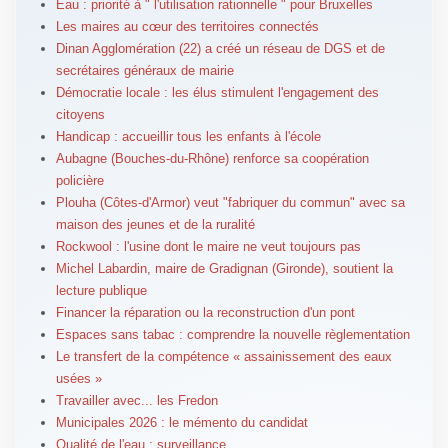
Eau : priorité à " l'utilisation rationnelle " pour Bruxelles
Les maires au cœur des territoires connectés
Dinan Agglomération (22) a créé un réseau de DGS et de
secrétaires généraux de mairie
Démocratie locale : les élus stimulent l'engagement des
citoyens
Handicap : accueillir tous les enfants à l'école
Aubagne (Bouches-du-Rhône) renforce sa coopération
policière
Plouha (Côtes-d'Armor) veut "fabriquer du commun" avec sa
maison des jeunes et de la ruralité
Rockwool : l'usine dont le maire ne veut toujours pas
Michel Labardin, maire de Gradignan (Gironde), soutient la
lecture publique
Financer la réparation ou la reconstruction d'un pont
Espaces sans tabac : comprendre la nouvelle règlementation
Le transfert de la compétence « assainissement des eaux
usées »
Travailler avec... les Fredon
Municipales 2026 : le mémento du candidat
Qualité de l'eau : surveillance