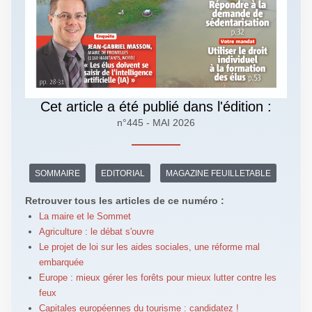
Cet article a été publié dans l'édition :
n°445 - MAI 2026
SOMMAIRE
EDITORIAL
MAGAZINE FEUILLETABLE
Retrouver tous les articles de ce numéro :
La maire et le Sommet
Agriculture : le débat s'ouvre
Le projet de loi sur les aides sociales, une réforme mal
embarquée
Europe : mieux gérer les forêts pour mieux lutter contre les
feux
Capitales européennes du tourisme : candidatez !