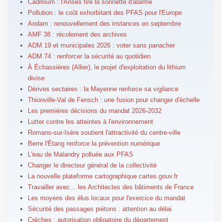
Cadmium : l'Anses tire la sonnette d'alarme
Pollution : le coût exhorbitant des PFAS pour l'Europe
Andam : renouvellement des instances en septembre
AMF 38 : récolement des archives
ADM 19 et municipales 2026 : voter sans panacher
ADM 74 : renforcer la sécurité au quotidien
À Échassières (Allier), le projet d'exploitation du lithium
divise
Dérives sectaires : la Mayenne renforce sa vigilance
Thionville-Val de Fensch : une fusion pour changer d'échelle
Les premières décisions du mandat 2026-2032
Lutter contre les atteintes à l'environnement
Romans-sur-Isère soutient l'attractivité du centre-ville
Berre l'Étang renforce la prévention numérique
L'eau de Malandry polluée aux PFAS
Changer le directeur général de la collectivité
La nouvelle plateforme cartographique cartes.gouv.fr
Travailler avec... les Architectes des bâtiments de France
Les moyens des élus locaux pour l'exercice du mandat
Sécurité des passages piétons : attention au délai
Crèches : autorisation obligatoire du département