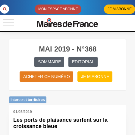
MON ESPACE ABONNÉ
JE M'ABONNE
MAI 2019 - N°368
SOMMAIRE
EDITORIAL
ACHETER CE NUMÉRO
JE M'ABONNE
Interco et territoires
01/05/2019
Les ports de plaisance surfent sur la
croissance bleue