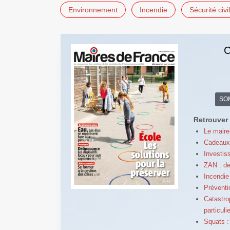
Environnement
Incendie
Sécurité civi
C
SO
Retrouver 
Le maire 
Cadeaux 
Investis
ZAN : de
Incendie 
Préventi
Catastro
particuli
Squats : 