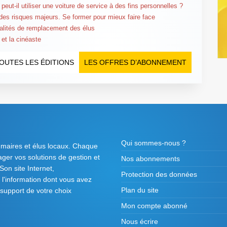
peut-il utiliser une voiture de service à des fins personnelles ?
des risques majeurs. Se former pour mieux faire face
lités de remplacement des élus
 et la cinéaste
OUTES LES ÉDITIONS
LES OFFRES D’ABONNEMENT
Qui sommes-nous ?
 maires et élus locaux. Chaque
tager vos solutions de gestion et
Nos abonnements
on site Internet,
Protection des données
l'information dont vous avez
Plan du site
 support de votre choix
Mon compte abonné
Nous écrire