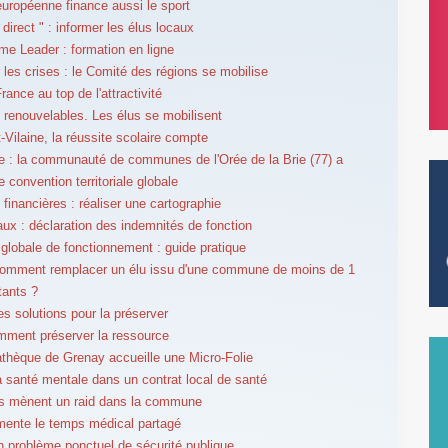
européenne finance aussi le sport
direct " : informer les élus locaux
e Leader : formation en ligne
r les crises : le Comité des régions se mobilise
France au top de l'attractivité
 renouvelables. Les élus se mobilisent
t-Vilaine, la réussite scolaire compte
 : la communauté de communes de l'Orée de la Brie (77) a
 convention territoriale globale
financières : réaliser une cartographie
aux : déclaration des indemnités de fonction
 globale de fonctionnement : guide pratique
comment remplacer un élu issu d'une commune de moins de 1
tants ?
es solutions pour la préserver
ment préserver la ressource
thèque de Grenay accueille une Micro-Folie
la santé mentale dans un contrat local de santé
s mènent un raid dans la commune
imente le temps médical partagé
n problème ponctuel de sécurité publique