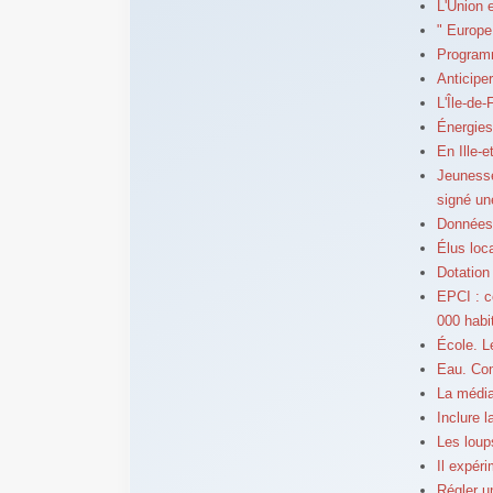
L'Union 
" Europe 
Programm
Anticipe
L'Île-de-
Énergies
En Ille-e
Jeunesse
signé une
Données 
Élus loc
Dotation
EPCI : 
000 habi
École. L
Eau. Com
La média
Inclure 
Les loup
Il expér
Régler u