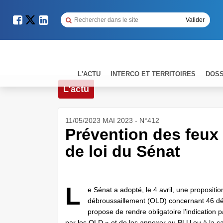
L'ACTU
INTERCO ET TERRITOIRES
DOSS
L'actu
11/05/2023 MAI 2023 - N°412
Prévention des feux 
de loi du Sénat
L
e Sénat a adopté, le 4 avril, une proposition
débroussaillement (OLD) concernant 46 dépa
propose de rendre obligatoire l’indicatio
par les OLD » et de les annexer au PLU ou à la c