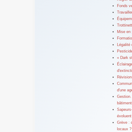
Fonds ve
Travaill
Équipeme
Trottinet
Mise en 
Formation
Légalité 
Pesticid
« Dark st
Éclairag
d'extinct
Révision
Communic
d'une ag
Gestion.
bâtiment
Sapeurs-
évoluent
Grève : 
locaux ?