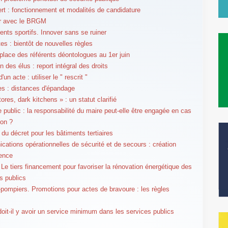
rt : fonctionnement et modalités de candidature
er avec le BRGM
nts sportifs. Innover sans se ruiner
tes : bientôt de nouvelles règles
place des référents déontologues au 1er juin
 des élus : report intégral des droits
d'un acte : utiliser le " rescrit "
es : distances d'épandage
ores, dark kitchens » : un statut clarifié
e public : la responsabilité du maire peut-elle être engagée en cas
ion ?
 du décret pour les bâtiments tertiaires
ations opérationnelles de sécurité et de secours : création
ence
 Le tiers financement pour favoriser la rénovation énergétique des
s publics
pompiers. Promotions pour actes de bravoure : les règles
doit-il y avoir un service minimum dans les services publics