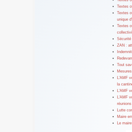
Textes of
Textes of
unique d
Textes of
collectiv
Sécurité
ZAN : at
Indemnit
Redevanc
Tout savo
Mesures 
L'AMF vo
la cantin
L'AMF vo
L'AMF vo
réunions
Lutte co
Maire em
Le maire