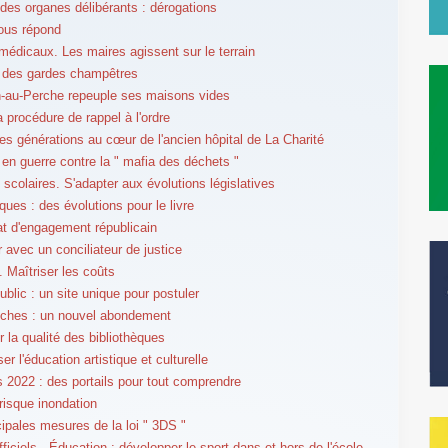
des organes délibérants : dérogations
ous répond
médicaux. Les maires agissent sur le terrain
 des gardes champêtres
-au-Perche repeuple ses maisons vides
la procédure de rappel à l'ordre
 les générations au cœur de l'ancien hôpital de La Charité
 en guerre contre la " mafia des déchets "
 scolaires. S'adapter aux évolutions législatives
ques : des évolutions pour le livre
at d'engagement républicain
r avec un conciliateur de justice
. Maîtriser les coûts
ublic : un site unique pour postuler
iches : un nouvel abondement
r la qualité des bibliothèques
er l'éducation artistique et culturelle
s 2022 : des portails pour tout comprendre
 risque inondation
cipales mesures de la loi " 3DS "
ficiels - Éducation : développer le sport dans et hors de l'école