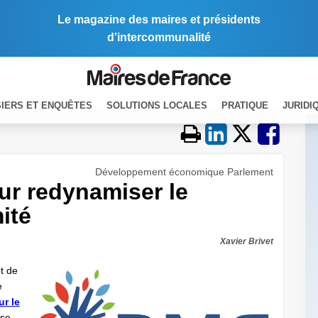
Le magazine des maires et présidents
d'intercommunalité
IERS ET ENQUÊTES
SOLUTIONS LOCALES
PRATIQUE
JURIDI
Développement économique Parlement
ur redynamiser le
ité
Xavier Brivet
t de
e
ur le
use