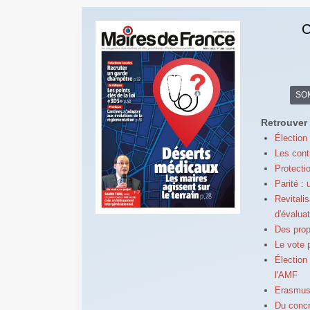
C
SO
Retrouver 
Élection
Les cont
Protecti
Parité : 
Revitali
d'évalua
Des prop
Le vote 
Élection
l'AMF
Erasmus+
Du concre