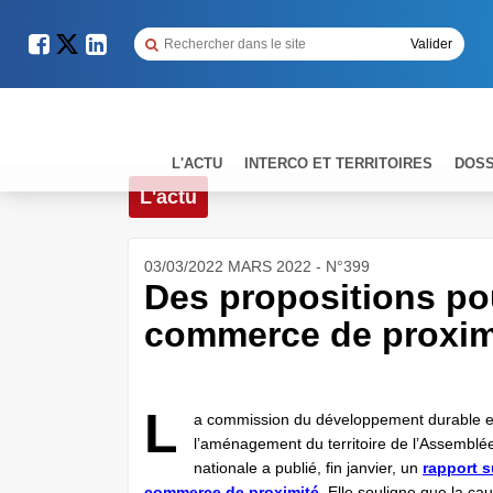
L'ACTU
INTERCO ET TERRITOIRES
DOSS
L'actu
03/03/2022 MARS 2022 - N°399
Des propositions po
commerce de proxim
L
a commission du développement durable e
l’aménagement du territoire de l’Assemblé
nationale a publié, fin janvier, un
rapport s
commerce de proximité
. Elle souligne que la ca