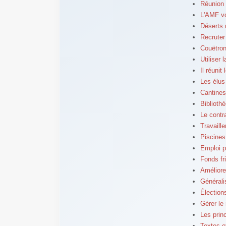
Réunion 
L'AMF v
Déserts 
Recruter
Couëtron
Utiliser 
Il réunit
Les élus
Cantines
Bibliothè
Le contr
Travaille
Piscines
Emploi p
Fonds fr
Améliore
Généralis
Élection
Gérer le
Les prin
Textes of