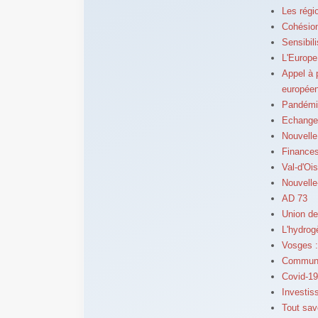
Les régi
Cohésion
Sensibil
L'Europe
Appel à 
europée
Pandémie
Echanges
Nouvelle
Finances
Val-d'Oi
Nouvelle
AD 73
Union de
L'hydro
Vosges :
Commune
Covid-19
Investiss
Tout sav