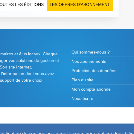
OUTES LES ÉDITIONS
LES OFFRES D’ABONNEMENT
Qui sommes-nous ?
 maires et élus locaux. Chaque
tager vos solutions de gestion et
Nos abonnements
on site Internet,
Protection des données
l'information dont vous avez
Plan du site
 support de votre choix
Mon compte abonné
Nous écrire
2026 ©
Maires de France / Association des Mair
utilisation de cookies ou autres traceurs pour réaliser des statis