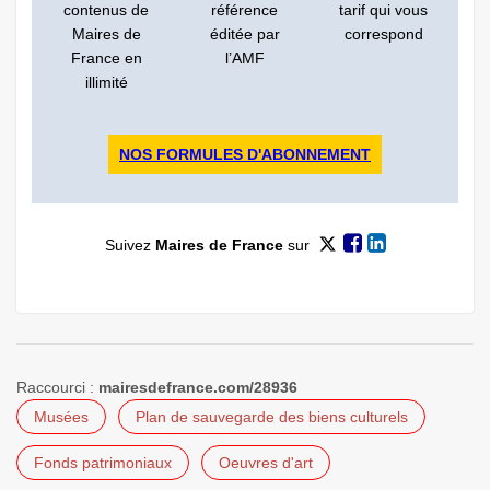
contenus de
référence
tarif qui vous
Maires de
éditée par
correspond
France en
l’AMF
illimité
NOS FORMULES D'ABONNEMENT
Suivez
Maires de France
sur
Raccourci :
mairesdefrance.com/28936
Musées
Plan de sauvegarde des biens culturels
Fonds patrimoniaux
Oeuvres d'art