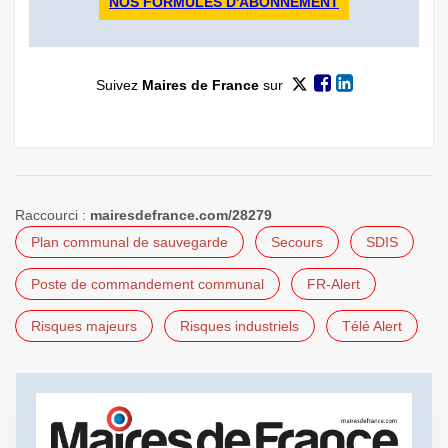
NOS FORMULES D'ABONNEMENT
Suivez
Maires de France
sur
Raccourci :
mairesdefrance.com/28279
Plan communal de sauvegarde
Secours
SDIS
Poste de commandement communal
FR-Alert
Risques majeurs
Risques industriels
Télé Alert