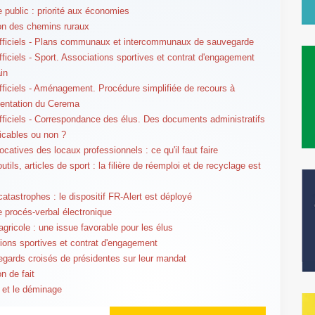
e public : priorité aux économies
on des chemins ruraux
fficiels - Plans communaux et intercommunaux de sauvegarde
fficiels - Sport. Associations sportives et contrat d'engagement
ain
fficiels - Aménagement. Procédure simplifiée de recours à
mentation du Cerema
fficiels - Correspondance des élus. Des documents administratifs
cables ou non ?
ocatives des locaux professionnels : ce qu'il faut faire
utils, articles de sport : la filière de réemploi et de recyclage est
catastrophes : le dispositif FR-Alert est déployé
le procés-verbal électronique
agricole : une issue favorable pour les élus
ions sportives et contrat d'engagement
gards croisés de présidentes sur leur mandat
n de fait
 et le déminage