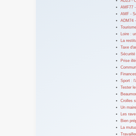
AD23 - Ca
AMF77 -
AMF - S
ADM74 -
Tourisme
Loire : 
La resti
Taxe d'a
Sécurité
Prise ill
Communes
Finances
Sport : 
Tester l
Beaumont
Crolles 
Un maire
Les rave
Bien pré
La mutua
Travaill