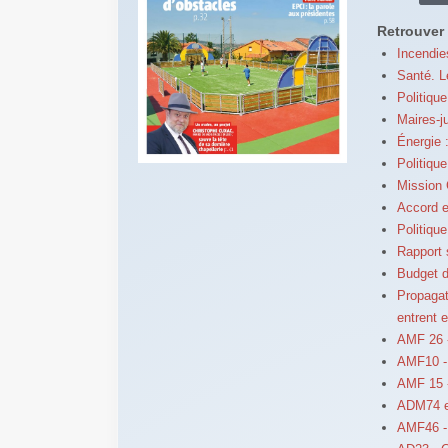
Retrouver 
Incendie
Santé. L
Politiqu
Maires-ju
Énergie 
Politique
Mission 
Accord e
Politiqu
Rapport s
Budget d
Propagati
entrent 
AMF 26 
AMF10 - 
AMF 15 -
ADM74 et
AMF46 - 