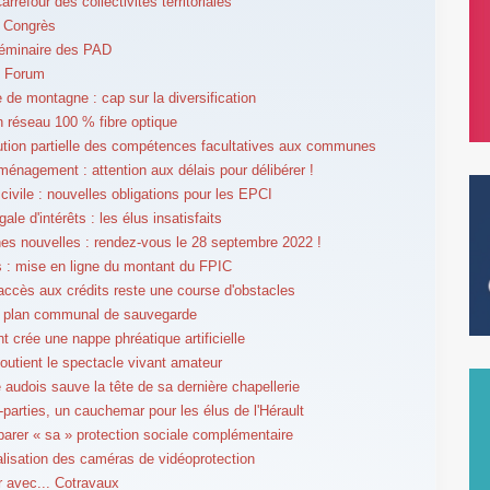
rrefour des collectivités territoriales
 Congrès
éminaire des PAD
 Forum
 de montagne : cap sur la diversification
un réseau 100 % fibre optique
tution partielle des compétences facultatives aux communes
ménagement : attention aux délais pour délibérer !
 civile : nouvelles obligations pour les EPCI
égale d'intérêts : les élus insatisfaits
 nouvelles : rendez-vous le 28 septembre 2022 !
 : mise en ligne du montant du FPIC
l'accès aux crédits reste une course d'obstacles
e plan communal de sauvegarde
 crée une nappe phréatique artificielle
soutient le spectacle vivant amateur
 audois sauve la tête de sa dernière chapellerie
-parties, un cauchemar pour les élus de l'Hérault
parer « sa » protection sociale complémentaire
lisation des caméras de vidéoprotection
er avec... Cotravaux