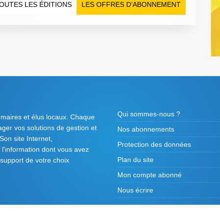
OUTES LES ÉDITIONS
LES OFFRES D’ABONNEMENT
Qui sommes-nous ?
 maires et élus locaux. Chaque
tager vos solutions de gestion et
Nos abonnements
on site Internet,
Protection des données
l'information dont vous avez
Plan du site
 support de votre choix
Mon compte abonné
Nous écrire