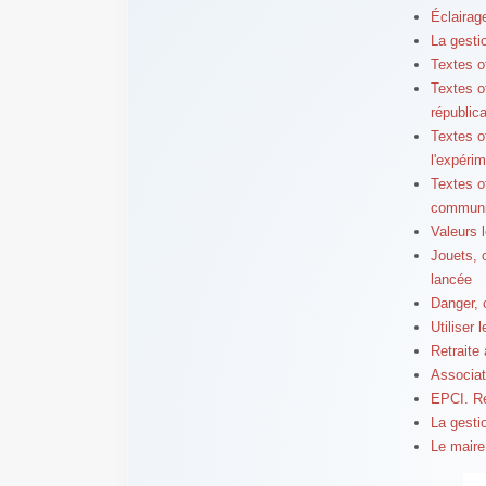
Éclairag
La gesti
Textes o
Textes o
républic
Textes o
l'expéri
Textes o
communi
Valeurs l
Jouets, o
lancée
Danger, 
Utiliser 
Retraite 
Associat
EPCI. Re
La gestio
Le maire