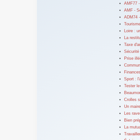
AMF77 -
AMF - S
ADM74 -
Tourisme
Loire : 
La resti
Taxe d'a
Sécurité
Prise ill
Communes
Finances
Sport : 
Tester l
Beaumont
Crolles 
Un maire
Les rave
Bien pré
La mutua
Travaill