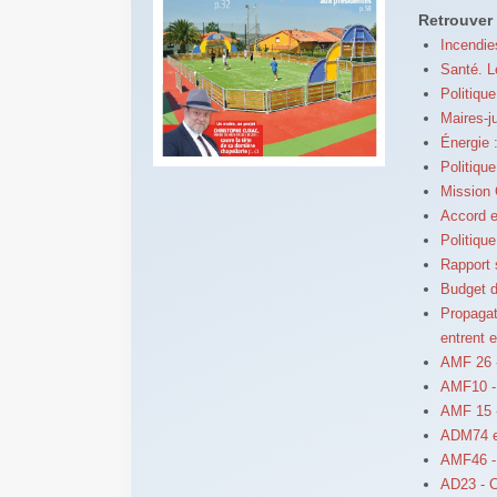
Retrouver 
Incendie
Santé. L
Politiqu
Maires-ju
Énergie 
Politique
Mission 
Accord e
Politiqu
Rapport s
Budget d
Propagati
entrent 
AMF 26 
AMF10 - 
AMF 15 -
ADM74 et
AMF46 - 
AD23 - Ca