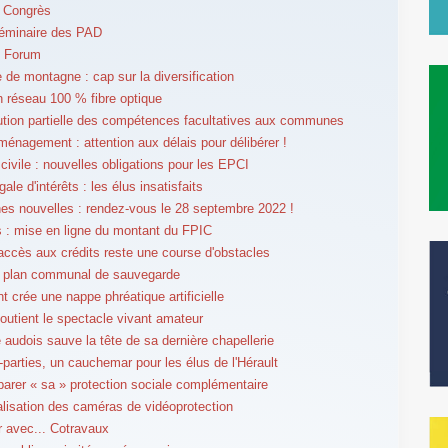
 Congrès
éminaire des PAD
 Forum
 de montagne : cap sur la diversification
un réseau 100 % fibre optique
tution partielle des compétences facultatives aux communes
ménagement : attention aux délais pour délibérer !
 civile : nouvelles obligations pour les EPCI
égale d'intérêts : les élus insatisfaits
 nouvelles : rendez-vous le 28 septembre 2022 !
 : mise en ligne du montant du FPIC
l'accès aux crédits reste une course d'obstacles
e plan communal de sauvegarde
 crée une nappe phréatique artificielle
soutient le spectacle vivant amateur
 audois sauve la tête de sa dernière chapellerie
-parties, un cauchemar pour les élus de l'Hérault
parer « sa » protection sociale complémentaire
lisation des caméras de vidéoprotection
er avec... Cotravaux