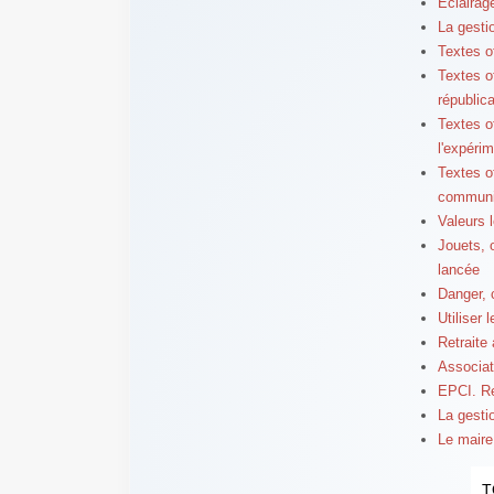
Éclairag
La gesti
Textes o
Textes o
républic
Textes o
l'expéri
Textes o
communi
Valeurs l
Jouets, o
lancée
Danger, 
Utiliser 
Retraite 
Associat
EPCI. Re
La gestio
Le maire
T