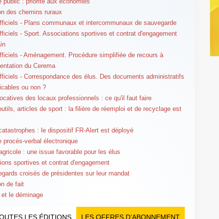
e public : priorité aux économies
on des chemins ruraux
fficiels - Plans communaux et intercommunaux de sauvegarde
fficiels - Sport. Associations sportives et contrat d'engagement
ain
fficiels - Aménagement. Procédure simplifiée de recours à
mentation du Cerema
fficiels - Correspondance des élus. Des documents administratifs
cables ou non ?
ocatives des locaux professionnels : ce qu'il faut faire
utils, articles de sport : la filière de réemploi et de recyclage est
catastrophes : le dispositif FR-Alert est déployé
le procés-verbal électronique
agricole : une issue favorable pour les élus
ions sportives et contrat d'engagement
gards croisés de présidentes sur leur mandat
n de fait
 et le déminage
OUTES LES ÉDITIONS
LES OFFRES D’ABONNEMENT