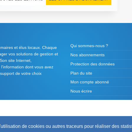
Qui sommes-nous ?
 maires et élus locaux. Chaque
tager vos solutions de gestion et
Nos abonnements
on site Internet,
Protection des données
l'information dont vous avez
Plan du site
 support de votre choix
Mon compte abonné
Nous écrire
2026 ©
Maires de France / Association des Mair
utilisation de cookies ou autres traceurs pour réaliser des statis