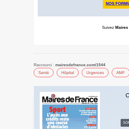
NOS FORM
Suivez
Maires
Raccourci :
mairesdefrance.com/1544
Santé
Hôpital
Urgences
AMF
C
SO