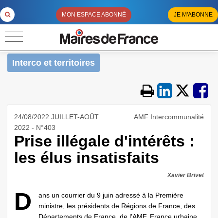
MON ESPACE ABONNÉ
JE M'ABONNE
Interco et territoires
24/08/2022 JUILLET-AOÛT
AMF Intercommunalité
2022 - N°403
Prise illégale d'intérêts :
les élus insatisfaits
Xavier Brivet
D
ans un courrier du 9 juin adressé à la Première
ministre, les présidents de Régions de France, des
Départements de France, de l’AMF, France urbaine