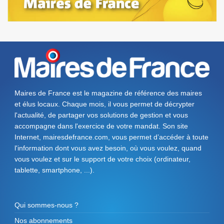
Maires de France est le magazine de référence des maires
et élus locaux. Chaque mois, il vous permet de décrypter
l'actualité, de partager vos solutions de gestion et vous
accompagne dans l'exercice de votre mandat. Son site
Internet, mairesdefrance.com, vous permet d’accéder à toute
l'information dont vous avez besoin, où vous voulez, quand
vous voulez et sur le support de votre choix (ordinateur,
tablette, smartphone, ...).
Qui sommes-nous ?
Nos abonnements