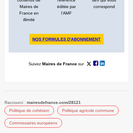
contenus de
référence
tarif qui vous
Maires de
éditée par
correspond
France en
l’AMF
illimité
NOS FORMULES D'ABONNEMENT
Suivez
Maires de France
sur
Raccourci :
mairesdefrance.com/28121
Politique de cohésion
Politique agricole commune
Commissaires européens