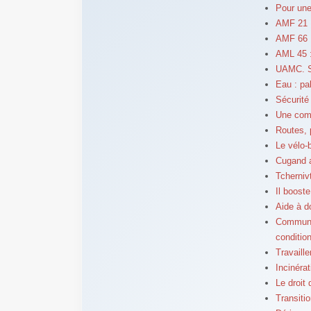
Pour une
AMF 21 : 
AMF 66 :
AML 45 :
UAMC. Sé
Eau : pal
Sécurité 
Une comp
Routes, 
Le vélo-
Cugand a
Tchernivt
Il booste
Aide à d
Communiq
conditio
Travaill
Incinéra
Le droit
Transiti