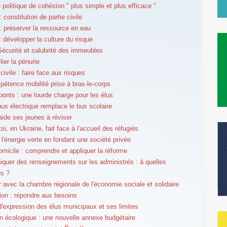
 politique de cohésion " plus simple et plus efficace "
constitution de partie civile
 préserver la ressource en eau
 développer la culture du risque
curité et salubrité des immeubles
lier la pénurie
civile : faire face aux risques
étence mobilité prise à bras-le-corps
ponts : une lourde charge pour les élus
bus électrique remplace le bus scolaire
ide ses jeunes à réviser
si, en Ukraine, fait face à l'accueil des réfugiés
 l'énergie verte en fondant une société privée
omicile : comprendre et appliquer la réforme
uer des renseignements sur les administrés : à quelles
ns ?
er avec la chambre régionale de l'économie sociale et solidaire
tion : répondre aux besoins
 d'expression des élus municipaux et ses limites
on écologique : une nouvelle annexe budgétaire