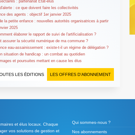
ectaires : partenariat État-élus
'alerte : ce que doivent faire les collectivités
ce des agents : objectif 1er janvier 2025
e la petite enfance : nouvelles autorités organisatrices à partir
anvier 2025
ment élaborer le rapport de suivi de l'artificialisation ?
 assurer la sécurité numérique de ma commune ?
ce eau-assainissement : existe-t-il un régime de délégation ?
en situation de handicap : un combat au quotidien
ages et poursuites mettant en cause les élus
OUTES LES ÉDITIONS
LES OFFRES D’ABONNEMENT
Qui sommes-nous ?
 maires et élus locaux. Chaque
tager vos solutions de gestion et
Nos abonnements