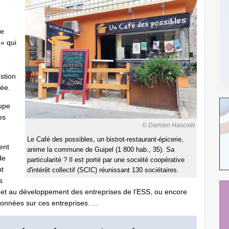
de
» qui
stion
tée.
oupe
es
© Damien Hascoët
Le Café des possibles, un bistrot-restaurant-épicerie,
ent
anime la commune de Guipel (1 800 hab., 35). Sa
de
particularité ? Il est porté par une société coopérative
nt
d'intérêt collectif (SCIC) réunissant 130 sociétaires.
s
on et au développement des entreprises de l’ESS, ou encore
données sur ces entreprises. ...