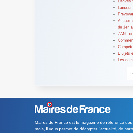
Dérives s
Lanceur d
Prévoyan
Accueil d
du 1er j
ZAN : com
Comment
Compéten
Élu(e)s 
Les domm
T
Maires de France est le magazine de référence des
mois, il vous permet de décrypter l'actualité, de par