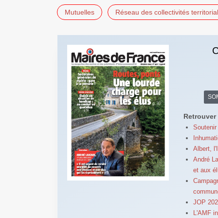
Mutuelles
Réseau des collectivités territor
C
SO
Retrouver 
Soutenir
Inhumati
Albert, l
André La
et aux é
Campagne
commun
JOP 2024
L'AMF in