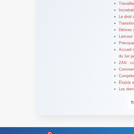
Travaill
Incinéra
Le droit
Transiti
Dérives s
Lanceur d
Prévoyan
Accueil d
du 1er j
ZAN : com
Comment
Compéten
Élu(e)s 
Les domm
T