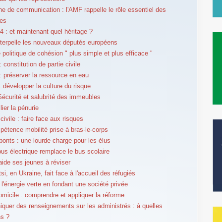
 de communication : l'AMF rappelle le rôle essentiel des
es
 : et maintenant quel héritage ?
terpelle les nouveaux députés européens
 politique de cohésion " plus simple et plus efficace "
constitution de partie civile
 préserver la ressource en eau
 développer la culture du risque
curité et salubrité des immeubles
lier la pénurie
civile : faire face aux risques
étence mobilité prise à bras-le-corps
ponts : une lourde charge pour les élus
bus électrique remplace le bus scolaire
ide ses jeunes à réviser
si, en Ukraine, fait face à l'accueil des réfugiés
 l'énergie verte en fondant une société privée
omicile : comprendre et appliquer la réforme
uer des renseignements sur les administrés : à quelles
ns ?