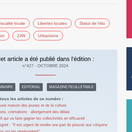
iscalité locale
Libertés locales
Statut de l'élu
ion
ZAN
Urbanisme
et article a été publié dans l'édition :
n°427 - OCTOBRE 2024
MMAIRE
EDITORIAL
MAGAZINE FEUILLETABLE
tous les articles de ce numéro :
 une maison des jeunes et de la culture
ons, crémations : allongement des délais
'IA qui va faire gagner les collectivités en efficacité
ignel : "Il est urgent de rendre une part du pouvoir aux citoyens
lus qui les représentent"