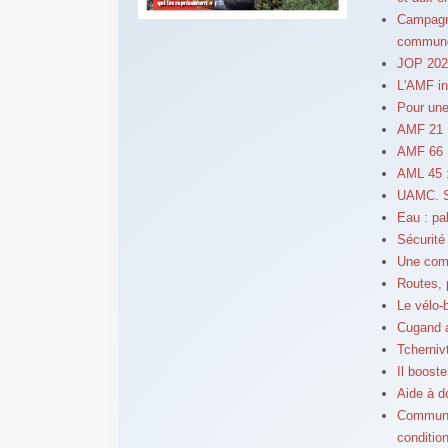
Campagne
commun
JOP 2024
L'AMF in
Pour une
AMF 21 : 
AMF 66 :
AML 45 :
UAMC. Sé
Eau : pal
Sécurité 
Une comp
Routes, 
Le vélo-
Cugand a
Tchernivt
Il booste
Aide à d
Communiq
conditio