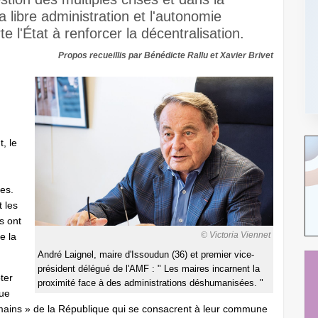
a libre administration et l'autonomie
te l'État à renforcer la décentralisation.
Propos recueillis par Bénédicte Rallu et Xavier Brivet
, le
es.
t les
s ont
© Victoria Viennet
e la
André Laignel, maire d'Issoudun (36) et premier vice-
président délégué de l'AMF : " Les maires incarnent la
ter
proximité face à des administrations déshumanisées. "
que
s mains » de la République qui se consacrent à leur commune