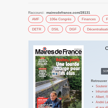
Raccourci :
mairesdefrance.com/28131
AMF
106e Congrès
Finances
F
DETR
DSIL
DGF
Décentralisat
C
SO
Retrouver 
Soutenir
Inhumati
Albert, l
André La
et aux é