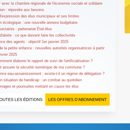
er avec la chambre régionale de l'économie sociale et solidaire
tion : répondre aux besoins
 d'expression des élus municipaux et ses limites
on écologique : une nouvelle annexe budgétaire
ectaires : partenariat État-élus
'alerte : ce que doivent faire les collectivités
ce des agents : objectif 1er janvier 2025
e la petite enfance : nouvelles autorités organisatrices à partir
anvier 2025
ment élaborer le rapport de suivi de l'artificialisation ?
 assurer la sécurité numérique de ma commune ?
ce eau-assainissement : existe-t-il un régime de délégation ?
en situation de handicap : un combat au quotidien
ages et poursuites mettant en cause les élus
OUTES LES ÉDITIONS
LES OFFRES D’ABONNEMENT