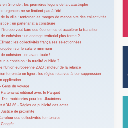
s en Gironde : les premières leçons de la catastrophe
es urgences ne se limitent pas à l'été
e de la ville : renforcer les marges de manoeuvre des collectivités
stice : un partenariat à construire
: l'Europe veut faire des économies et accélérer la transition
 de cohésion : un ancrage territorial plus ferme ?
Climat : les collectivités françaises sélectionnées
uropéen sur le salaire minimum
e de cohésion : en avant toute !
ur la cohésion : la ruralité oubliée ?
e l'Union européenne 2023 : moteur de la relance
on terroriste en ligne : les règles relatives à leur suppression
en application
- Gens du voyage
Partenariat éditorial avec le Parquet
 Des mobicartes pour les Ukrainiens
 ADM 86 - Règles de publicité des actes
Justice de proximité
rrefour des collectivités territoriales
 Congrès