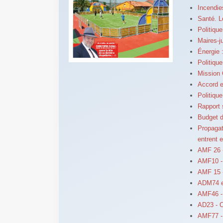
Incendie
Santé. L
Politiqu
Maires-ju
Énergie 
Politique
Mission 
Accord e
Politiqu
Rapport s
Budget d
Propagati
entrent 
AMF 26 
AMF10 - 
AMF 15 -
ADM74 et
AMF46 - 
AD23 - Ca
AMF77 -