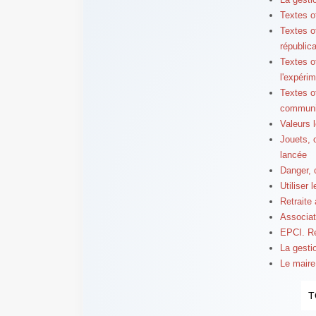
Textes o
Textes o
républic
Textes o
l'expéri
Textes o
communi
Valeurs l
Jouets, o
lancée
Danger, 
Utiliser 
Retraite 
Associat
EPCI. Re
La gestio
Le maire
T