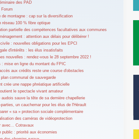
éminaire des PAD
 Forum
 de montagne : cap sur la diversification
un réseau 100 % fibre optique
tution partielle des compétences facultatives aux communes
ménagement : attention aux délais pour délibérer !
 civile : nouvelles obligations pour les EPCI
égale d'intérêts : les élus insatisfaits
 nouvelles : rendez-vous le 28 septembre 2022 !
 : mise en ligne du montant du FPIC
l'accès aux crédits reste une course d'obstacles
e plan communal de sauvegarde
 crée une nappe phréatique artificielle
soutient le spectacle vivant amateur
 audois sauve la tête de sa dernière chapellerie
-parties, un cauchemar pour les élus de l'Hérault
parer « sa » protection sociale complémentaire
lisation des caméras de vidéoprotection
er avec... Cotravaux
e public : priorité aux économies
on des chemins ruraux