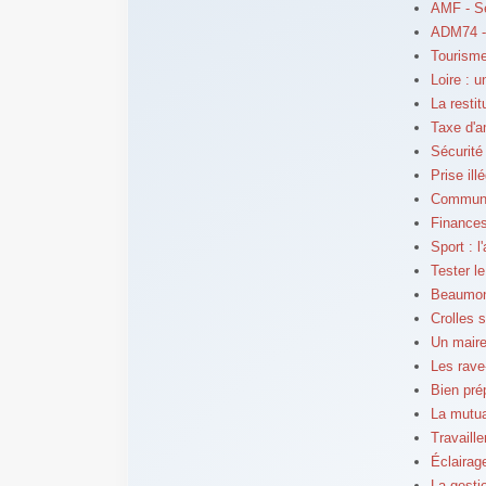
AMF - S
ADM74 -
Tourisme
Loire : 
La resti
Taxe d'a
Sécurité
Prise ill
Communes
Finances
Sport : 
Tester l
Beaumont
Crolles 
Un maire
Les rave
Bien pré
La mutua
Travaill
Éclairag
La gesti