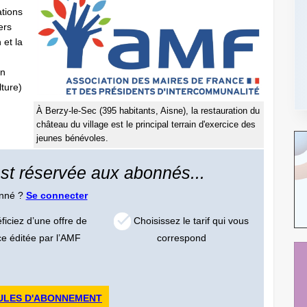
tions
ers
 et la
on
ture)
À Berzy-le-Sec (395 habitants, Aisne), la restauration du
château du village est le principal terrain d'exercice des
jeunes bénévoles.
 est réservée aux abonnés...
onné ?
Se connecter
iciez d’une offre de
Choisissez le tarif qui vous
ce éditée par l’AMF
correspond
ULES D'ABONNEMENT