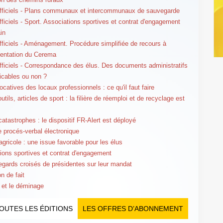
fficiels - Plans communaux et intercommunaux de sauvegarde
fficiels - Sport. Associations sportives et contrat d'engagement
ain
fficiels - Aménagement. Procédure simplifiée de recours à
mentation du Cerema
fficiels - Correspondance des élus. Des documents administratifs
cables ou non ?
ocatives des locaux professionnels : ce qu'il faut faire
utils, articles de sport : la filière de réemploi et de recyclage est
catastrophes : le dispositif FR-Alert est déployé
le procés-verbal électronique
agricole : une issue favorable pour les élus
ions sportives et contrat d'engagement
gards croisés de présidentes sur leur mandat
n de fait
 et le déminage
OUTES LES ÉDITIONS
LES OFFRES D’ABONNEMENT