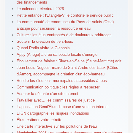
des financements
Le calendrier électoral 2026
Petite enfance : l'Étang-la-Ville conforte le service public
La communauté de communes du Pays de Valois (Oise)
anticipe pour sécuriser la ressource en eau
Culture : les élus confrontés à de douloureux arbitrages
Soutenir la création de tiers-lieux
Quand Rodin visite le Giennois
Appy (Ariège) a créé sa boucle locale d'énergie
Éboulement de falaise : Rives-en-Seine (Seine-Maritime) agit
Jean-Louis Nogues, maire de Saint-André-des-Eaux (Côtes-
d'Armor), accompagne la création d'un éco-hameau
Rendre les élections municipales accessibles à tous
Communication politique : les règles à respecter
Assurer la sécurité d'un site internet
Travailler avec... les commissaires de justice
L'application Gend'Élus dispose d'une version internet
L'IGN cartographie les risques inondations
Élus, estimer votre retraite
Une carte interactive sur les pollutions de l'eau
Municipales 2026 : de nombreux documents pour s'y préparer