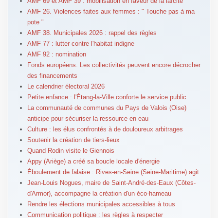
AMF 69 et AMF 39 : mobilisation en faveur de la laïcité
AMF 26. Violences faites aux femmes : " Touche pas à ma
pote "
AMF 38. Municipales 2026 : rappel des règles
AMF 77 : lutter contre l'habitat indigne
AMF 92 : nomination
Fonds européens. Les collectivités peuvent encore décrocher
des financements
Le calendrier électoral 2026
Petite enfance : l'Étang-la-Ville conforte le service public
La communauté de communes du Pays de Valois (Oise)
anticipe pour sécuriser la ressource en eau
Culture : les élus confrontés à de douloureux arbitrages
Soutenir la création de tiers-lieux
Quand Rodin visite le Giennois
Appy (Ariège) a créé sa boucle locale d'énergie
Éboulement de falaise : Rives-en-Seine (Seine-Maritime) agit
Jean-Louis Nogues, maire de Saint-André-des-Eaux (Côtes-
d'Armor), accompagne la création d'un éco-hameau
Rendre les élections municipales accessibles à tous
Communication politique : les règles à respecter