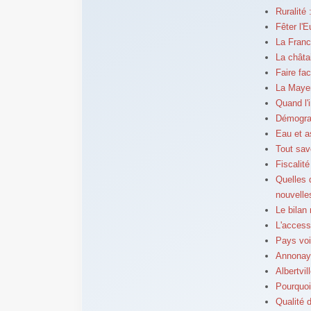
Ruralité 
Fêter l'
La France
La chât
Faire fa
La Mayen
Quand l'
Démograp
Eau et a
Tout sav
Fiscalit
Quelles 
nouvelle
Le bilan 
L'access
Pays voi
Annonay 
Albertvil
Pourquoi
Qualité d