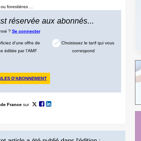
u forestières ...
 est réservée aux abonnés...
onné ?
Se connecter
iciez d’une offre de
Choisissez le tarif qui vous
ce éditée par l’AMF
correspond
ULES D'ABONNEMENT
 de France
sur
et article a été publié dans l'édition :