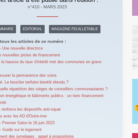
n°410 - MARS 2023
MMAIRE
EDITORIAL
MAGAZINE FEUILLETABLE
tous les articles de ce numéro :
 Une nouvelle directrice
 nouvelles pistes de financement
 : la hausse du taux d'intérêt met des communes en grave
ssurer la permanence des soins
té. Le bouclier tarifaire bientôt étendu ?
uelle répartition des sièges de conseillers communautaires ?
on énergétique et bâtiments publics : un tiers financement
enté
 renforce les dispositifs anti-squat
s avec les AD d'Outre-mer
 Premier Salon le 16 juin 2023
 Guide sur le logement
ent des jumelages : appel à propositions