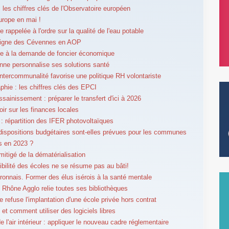
: les chiffres clés de l'Observatoire européen
Europe en mai !
 rappelée à l'ordre sur la qualité de l'eau potable
aigne des Cévennes en AOP
ce à la demande de foncier économique
ne personnalise ses solutions santé
intercommunalité favorise une politique RH volontariste
hie : les chiffres clés des EPCI
ssainissement : préparer le transfert d'ici à 2026
oir sur les finances locales
é : répartition des IFER photovoltaïques
dispositions budgétaires sont-elles prévues pour les communes
s en 2023 ?
mitigé de la dématérialisation
ibilité des écoles ne se résume pas au bâti!
ronnais. Former des élus isérois à la santé mentale
Rhône Agglo relie toutes ses bibliothèques
le refuse l'implantation d'une école privée hors contrat
 et comment utiliser des logiciels libres
e l'air intérieur : appliquer le nouveau cadre réglementaire