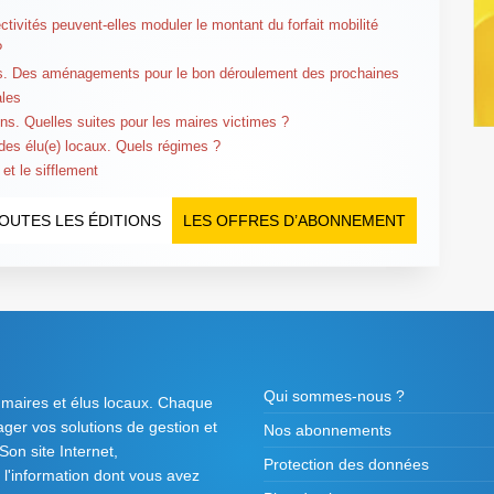
ctivités peuvent-elles moduler le montant du forfait mobilité
?
s. Des aménagements pour le bon déroulement des prochaines
ales
ns. Quelles suites pour les maires victimes ?
 des élu(e) locaux. Quels régimes ?
et le sifflement
OUTES LES ÉDITIONS
LES OFFRES D’ABONNEMENT
Qui sommes-nous ?
 maires et élus locaux. Chaque
tager vos solutions de gestion et
Nos abonnements
on site Internet,
Protection des données
l'information dont vous avez