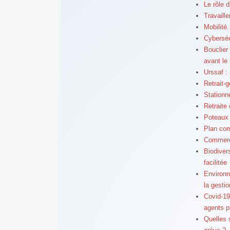
Le rôle 
Travaill
Mobilité
Cybersécu
Bouclier 
avant le
Urssaf : 
Retrait-
Stationn
Retraite
Poteaux é
Plan com
Commerce
Biodiver
facilitée
Environne
la gestio
Covid-19 
agents p
Quelles 