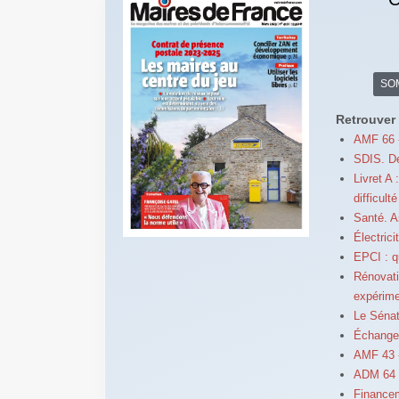
SO
Retrouver 
AMF 66 -
SDIS. De
Livret A
difficulté
Santé. A
Électrici
EPCI : q
Rénovati
expérim
Le Sénat
Échange
AMF 43 -
ADM 64 -
Financem