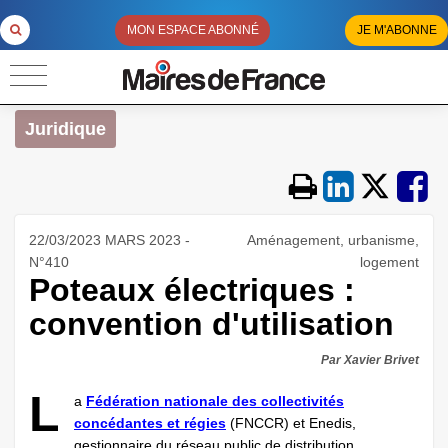
MON ESPACE ABONNÉ
JE M'ABONNE
Juridique
22/03/2023 MARS 2023 -
Aménagement, urbanisme,
N°410
logement
Poteaux électriques :
convention d'utilisation
Par Xavier Brivet
L
a
Fédération nationale des collectivités
concédantes et régies
(FNCCR) et Enedis,
gestionnaire du réseau public de distribution