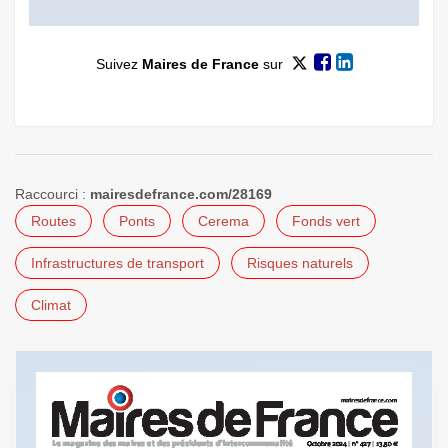
Suivez
Maires de France
sur
Raccourci :
mairesdefrance.com/28169
Routes
Ponts
Cerema
Fonds vert
Infrastructures de transport
Risques naturels
Climat