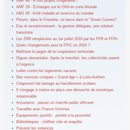
AMF 66 - À vos projets d'ingénierie !
AMF 29 - Échanges sur le ZAN en zone littorale
AMJ 39 - Arrêt maladie et exercice du mandat
Plourin, dans le Finistère, se lance dans le "Smart Connect"
Eau et assainissement : la gestion déléguée, une solution
transitoire
Les ZRR remplacées au 1er juillet 2024 par les FFR et FFR+
Quels changements pour le FPIC en 2024 ?
Maîtriser le jargon de la coopération territoriale
Digues domaniales. Après le transfert, les collectivités parent
à l'urgence
Lutter contre les logements vacants
Des services civiques « Grand âge » à Loire-Authion
Chaponost fait barrage au harcèlement scolaire
Il s'engage à mettre en place une démarche de numérique
responsable
Assurance : passer un marché public efficient
Travailler avec France Victimes
Équipements sportifs : priorité à la proximité
Bibliothèques : chiffres clés et enquête
Prévenir les violences