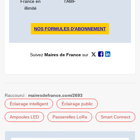
France en
l’AMF
illimité
NOS FORMULES D'ABONNEMENT
Suivez
Maires de France
sur
Raccourci :
mairesdefrance.com/2693
Éclairage intelligent
Éclairage public
Ampoules LED
Passerelles LoRa
Smart Connect