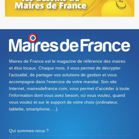
Maires de France est le magazine de référence des maires
et élus locaux. Chaque mois, il vous permet de décrypter
l'actualité, de partager vos solutions de gestion et vous
accompagne dans l'exercice de votre mandat. Son site
Internet, mairesdefrance.com, vous permet d’accéder à toute
l'information dont vous avez besoin, où vous voulez, quand
vous voulez et sur le support de votre choix (ordinateur,
tablette, smartphone, ...).
Qui sommes-nous ?