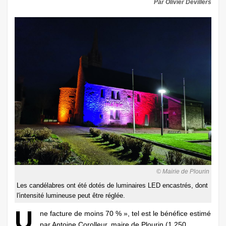
Par Olivier Devillers
© Mairie de Plourin
Les candélabres ont été dotés de luminaires LED encastrés, dont
l'intensité lumineuse peut être réglée.
U
ne facture de moins 70 % », tel est le bénéfice estimé
par Antoine Corolleur, maire de Plourin (1 250