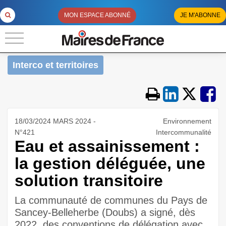
MON ESPACE ABONNÉ
JE M'ABONNE
Interco et territoires
18/03/2024 MARS 2024 -
Environnement
N°421
Intercommunalité
Eau et assainissement :
la gestion déléguée, une
solution transitoire
La communauté de communes du Pays de
Sancey-Belleherbe (Doubs) a signé, dès
2022, des conventions de délégation avec