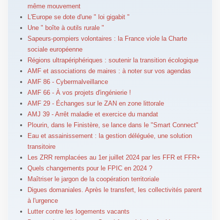
même mouvement
L'Europe se dote d'une " loi gigabit "
Une " boîte à outils rurale "
Sapeurs-pompiers volontaires : la France viole la Charte
sociale européenne
Régions ultrapériphériques : soutenir la transition écologique
AMF et associations de maires : à noter sur vos agendas
AMF 86 - Cybermalveillance
AMF 66 - À vos projets d'ingénierie !
AMF 29 - Échanges sur le ZAN en zone littorale
AMJ 39 - Arrêt maladie et exercice du mandat
Plourin, dans le Finistère, se lance dans le "Smart Connect"
Eau et assainissement : la gestion déléguée, une solution
transitoire
Les ZRR remplacées au 1er juillet 2024 par les FFR et FFR+
Quels changements pour le FPIC en 2024 ?
Maîtriser le jargon de la coopération territoriale
Digues domaniales. Après le transfert, les collectivités parent
à l'urgence
Lutter contre les logements vacants