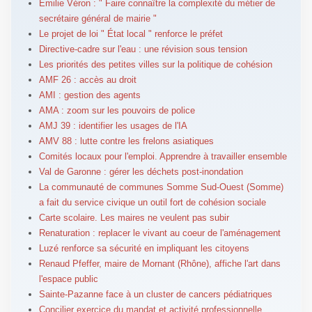
Émilie Véron : " Faire connaître la complexité du métier de
secrétaire général de mairie "
Le projet de loi " État local " renforce le préfet
Directive-cadre sur l'eau : une révision sous tension
Les priorités des petites villes sur la politique de cohésion
AMF 26 : accès au droit
AMI : gestion des agents
AMA : zoom sur les pouvoirs de police
AMJ 39 : identifier les usages de l'IA
AMV 88 : lutte contre les frelons asiatiques
Comités locaux pour l'emploi. Apprendre à travailler ensemble
Val de Garonne : gérer les déchets post-inondation
La communauté de communes Somme Sud-Ouest (Somme)
a fait du service civique un outil fort de cohésion sociale
Carte scolaire. Les maires ne veulent pas subir
Renaturation : replacer le vivant au coeur de l'aménagement
Luzé renforce sa sécurité en impliquant les citoyens
Renaud Pfeffer, maire de Mornant (Rhône), affiche l'art dans
l'espace public
Sainte-Pazanne face à un cluster de cancers pédiatriques
Concilier exercice du mandat et activité professionnelle