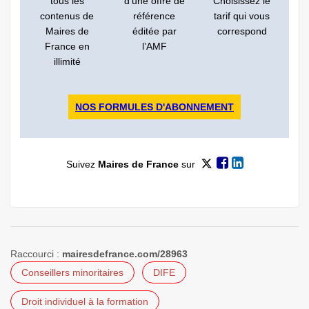
tous les
d’une offre de
Choisissez le
contenus de
référence
tarif qui vous
Maires de
éditée par
correspond
France en
l’AMF
illimité
NOS FORMULES D'ABONNEMENT
Suivez
Maires de France
sur
Raccourci :
mairesdefrance.com/28963
Conseillers minoritaires
DIFE
Droit individuel à la formation