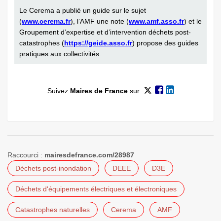
Le Cerema a publié un guide sur le sujet
(
www.cerema.fr
), l’AMF une note (
www.amf.asso.fr
) et le
Groupement d’expertise et d’intervention déchets post-
catastrophes (
https://geide.asso.fr
) propose des guides
pratiques aux collectivités.
Suivez
Maires de France
sur
Raccourci :
mairesdefrance.com/28987
Déchets post-inondation
DEEE
D3E
Déchets d'équipements électriques et électroniques
Catastrophes naturelles
Cerema
AMF