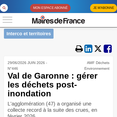
MON ESPACE ABONNÉ
JE M'ABONNE
Interco et territoires
29/06/2026 JUIN 2026 -
AMF Déchets
N°446
Environnement
Val de Garonne : gérer
les déchets post-
inondation
L'agglomération (47) a organisé une
collecte record à la suite des crues, en
février 2026.