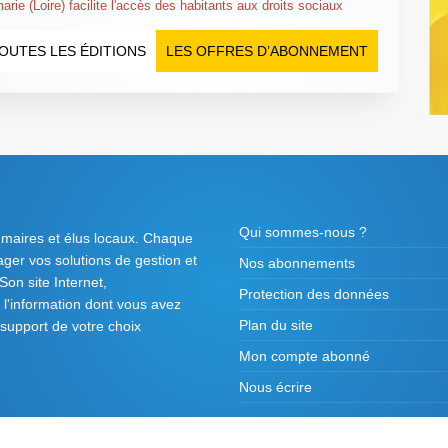
rie (Loire) facilite l'accès des habitants aux droits sociaux
OUTES LES ÉDITIONS
LES OFFRES D’ABONNEMENT
Qui sommes-nous ?
 maires et élus locaux. Chaque
tager vos solutions de gestion et
Nos abonnements
on site Internet,
Protection des données
l'information dont vous avez
Plan du site
 support de votre choix
Mon compte abonné
Nous écrire