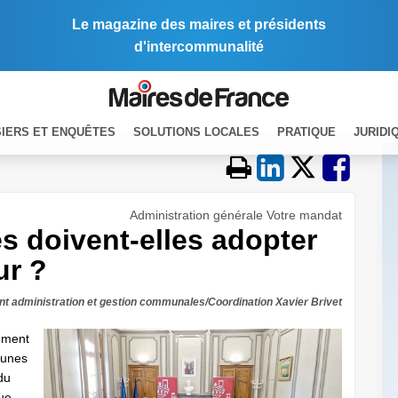
Le magazine des maires et présidents
d'intercommunalité
IERS ET ENQUÊTES
SOLUTIONS LOCALES
PRATIQUE
JURIDI
Administration générale Votre mandat
 doivent-elles adopter
ur ?
t administration et gestion communales/Coordination Xavier Brivet
lement
munes
du
que