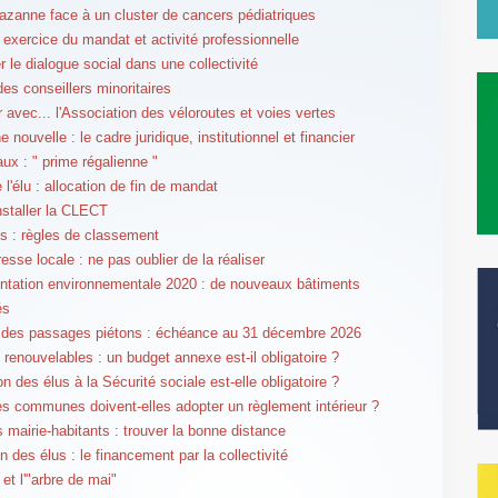
azanne face à un cluster de cancers pédiatriques
r exercice du mandat et activité professionnelle
r le dialogue social dans une collectivité
des conseillers minoritaires
r avec... l'Association des véloroutes et voies vertes
ouvelle : le cadre juridique, institutionnel et financier
aux : " prime régalienne "
 l'élu : allocation de fin de mandat
nstaller la CLECT
 : règles de classement
esse locale : ne pas oublier de la réaliser
tation environnementale 2020 : de nouveaux bâtiments
és
 des passages piétons : échéance au 31 décembre 2026
 renouvelables : un budget annexe est-il obligatoire ?
tion des élus à la Sécurité sociale est-elle obligatoire ?
es communes doivent-elles adopter un règlement intérieur ?
s mairie-habitants : trouver la bonne distance
n des élus : le financement par la collectivité
et l'"arbre de mai"