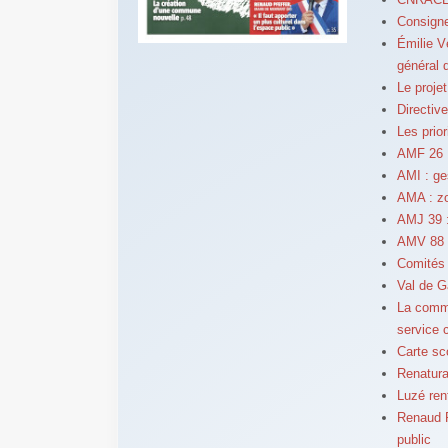
Consigne
Émilie V
général 
Le projet
Directiv
Les prior
AMF 26 :
AMI : ge
AMA : zo
AMJ 39 : 
AMV 88 :
Comités 
Val de G
La comm
service c
Carte sc
Renatura
Luzé ren
Renaud P
public