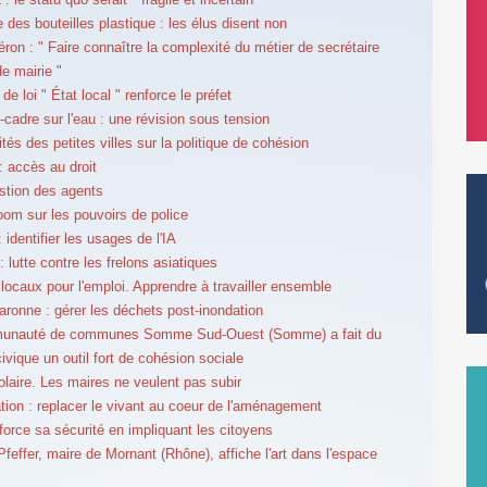
 des bouteilles plastique : les élus disent non
éron : " Faire connaître la complexité du métier de secrétaire
de mairie "
 de loi " État local " renforce le préfet
e-cadre sur l'eau : une révision sous tension
ités des petites villes sur la politique de cohésion
 accès au droit
stion des agents
om sur les pouvoirs de police
identifier les usages de l'IA
 lutte contre les frelons asiatiques
locaux pour l'emploi. Apprendre à travailler ensemble
aronne : gérer les déchets post-inondation
unauté de communes Somme Sud-Ouest (Somme) a fait du
ivique un outil fort de cohésion sociale
olaire. Les maires ne veulent pas subir
tion : replacer le vivant au coeur de l'aménagement
force sa sécurité en impliquant les citoyens
feffer, maire de Mornant (Rhône), affiche l'art dans l'espace