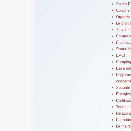
Sainte-P
Concilie
Organise
Le droit 
Travaille
Commune n
Élus loc
Statut de
EPCI : i
Campings
Base adr
Règlemen
concern
Sécurité
Énergies
L'affilia
Toutes l
Relation
Formatio
Le maire 