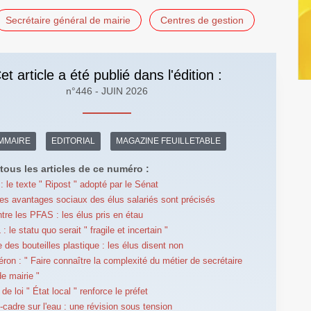
Secrétaire général de mairie
Centres de gestion
et article a été publié dans l'édition :
n°446 - JUIN 2026
MMAIRE
EDITORIAL
MAGAZINE FEUILLETABLE
tous les articles de ce numéro :
: le texte " Ripost " adopté par le Sénat
 les avantages sociaux des élus salariés sont précisés
ntre les PFAS : les élus pris en étau
le statu quo serait " fragile et incertain "
 des bouteilles plastique : les élus disent non
éron : " Faire connaître la complexité du métier de secrétaire
de mairie "
 de loi " État local " renforce le préfet
e-cadre sur l'eau : une révision sous tension