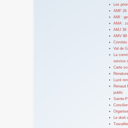
Les prior
AMF 26 :
AMI : ge
AMA : zo
AMJ 39 : 
AMV 88 :
Comités 
Val de G
La comm
service c
Carte sc
Renatura
Luzé ren
Renaud P
public
Sainte-P
Concilie
Organise
Le droit 
Travaille