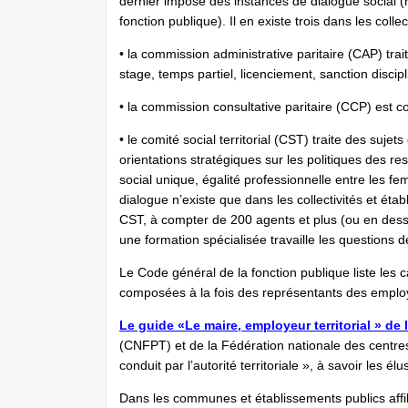
dernier impose des instances de dialogue social (r
fonction publique). Il en existe trois dans les collect
• la commission administrative paritaire (CAP) trai
stage, temps partiel, licenciement, sanction discipli
• la commission consultative paritaire (CCP) est c
• le comité social territorial (CST) traite des sujet
orientations stratégiques sur les politiques des re
social unique, égalité professionnelle entre les f
dialogue n’existe que dans les collectivités et ét
CST, à compter de 200 agents et plus (ou en dessous
une formation spécialisée travaille les questions de
Le Code général de la fonction publique liste les c
composées à la fois des représentants des emplo
Le guide «Le maire, employeur territorial » de
(CNFPT) et de la Fédération nationale des centre
conduit par l’autorité territoriale », à savoir les élu
Dans les communes et établissements publics affil