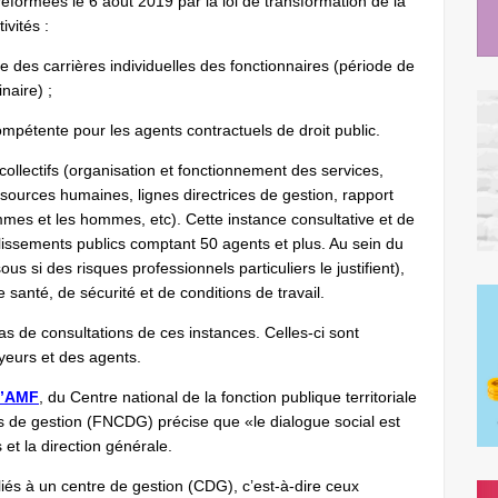
éformées le 6 août 2019 par la loi de transformation de la
ivités :
te des carrières individuelles des fonctionnaires (période de
naire) ;
ompétente pour les agents contractuels de droit public.
s collectifs (organisation et fonctionnement des services,
ssources humaines, lignes directrices de gestion, rapport
emmes et les hommes, etc). Cette instance consultative et de
ablissements publics comptant 50 agents et plus. Au sein du
 si des risques professionnels particuliers le justifient),
 santé, de sécurité et de conditions de travail.
as de consultations de ces instances. Celles-ci sont
yeurs et des agents.
 l’AMF
, du Centre national de la fonction publique territoriale
s de gestion (FNCDG) précise que «le dialogue social est
s et la direction générale.
iés à un centre de gestion (CDG), c’est-à-dire ceux