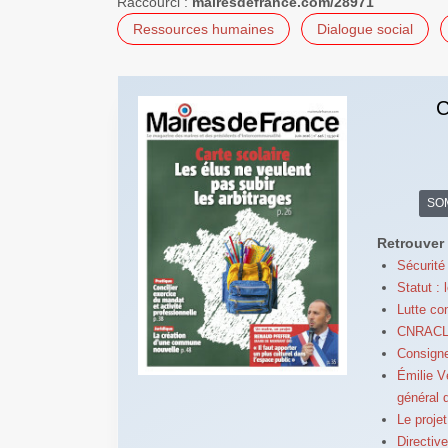
Raccourci :
mairesdefrance.com/28971
Ressources humaines
Dialogue social
C
SO
Retrouver 
Sécurité 
Statut :
Lutte co
CNRACL : 
Consigne
Émilie V
général 
Le projet
Directiv