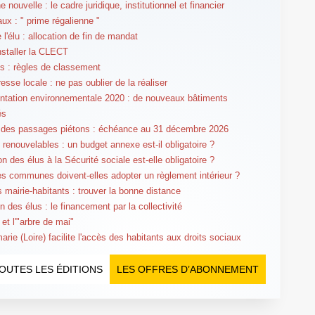
ouvelle : le cadre juridique, institutionnel et financier
aux : " prime régalienne "
 l'élu : allocation de fin de mandat
nstaller la CLECT
 : règles de classement
esse locale : ne pas oublier de la réaliser
tation environnementale 2020 : de nouveaux bâtiments
és
 des passages piétons : échéance au 31 décembre 2026
 renouvelables : un budget annexe est-il obligatoire ?
tion des élus à la Sécurité sociale est-elle obligatoire ?
es communes doivent-elles adopter un règlement intérieur ?
s mairie-habitants : trouver la bonne distance
n des élus : le financement par la collectivité
et l'"arbre de mai"
rie (Loire) facilite l'accès des habitants aux droits sociaux
OUTES LES ÉDITIONS
LES OFFRES D’ABONNEMENT