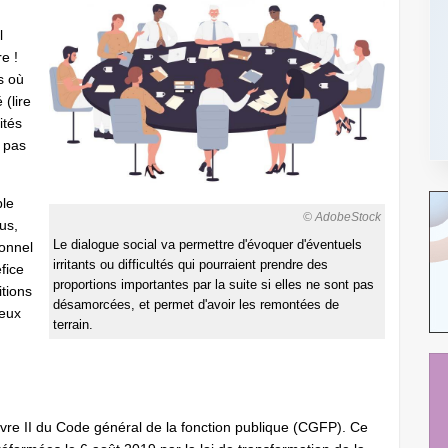
l
e !
s où
 (lire
ités
a pas
ble
© AdobeStock
us,
Le dialogue social va permettre d'évoquer d'éventuels
sonnel
irritants ou difficultés qui pourraient prendre des
fice
proportions importantes par la suite si elles ne sont pas
tions
désamorcées, et permet d'avoir les remontées de
ieux
terrain.
 livre II du Code général de la fonction publique (CGFP). Ce