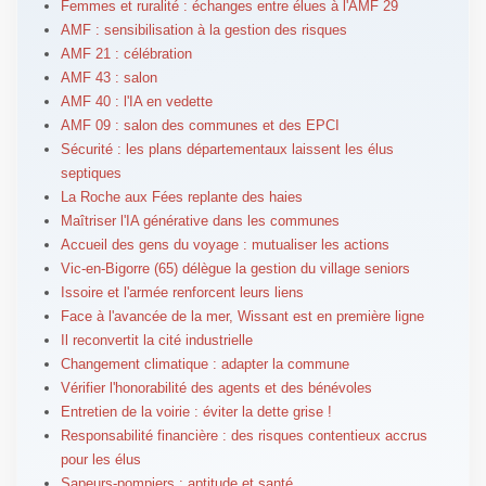
Femmes et ruralité : échanges entre élues à l'AMF 29
AMF : sensibilisation à la gestion des risques
AMF 21 : célébration
AMF 43 : salon
AMF 40 : l'IA en vedette
AMF 09 : salon des communes et des EPCI
Sécurité : les plans départementaux laissent les élus
septiques
La Roche aux Fées replante des haies
Maîtriser l'IA générative dans les communes
Accueil des gens du voyage : mutualiser les actions
Vic-en-Bigorre (65) délègue la gestion du village seniors
Issoire et l'armée renforcent leurs liens
Face à l'avancée de la mer, Wissant est en première ligne
Il reconvertit la cité industrielle
Changement climatique : adapter la commune
Vérifier l'honorabilité des agents et des bénévoles
Entretien de la voirie : éviter la dette grise !
Responsabilité financière : des risques contentieux accrus
pour les élus
Sapeurs-pompiers : aptitude et santé