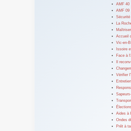
AMF 40 :
AMF 09 
Sécurité
La Roche
Maîtrise
Accueil 
Vic-en-B
Issoire e
Face à l
Il reconve
Changeme
Vérifier 
Entretien
Responsa
Sapeurs-
Transpor
Élection
Aides à l
Ondes él
Prêt à t