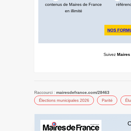
contenus de Maires de France
référen
en illimité
NOS FORM
Suivez
Maires
Raccourci :
mairesdefrance.com/28463
Élections municipales 2026
Parité
Élu
C