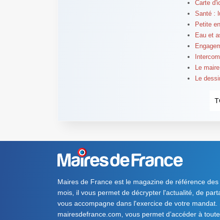
Carte d'
Santé : l
Petite e
Eau et a
Engageme
Intercom
Le maire
Le dessi
T
Maires de France est le magazine de référence des
mois, il vous permet de décrypter l'actualité, de par
vous accompagne dans l'exercice de votre mandat. S
mairesdefrance.com, vous permet d’accéder à toute 