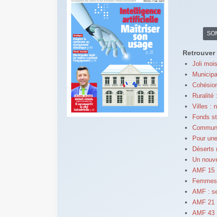
SO
Retrouver 
Joli mois
Municipal
Cohésion
Ruralité
Villes :
Fonds st
Communic
Pour un
Déserts 
Un nouve
AMF 15 :
Femmes e
AMF : se
AMF 21 :
AMF 43 