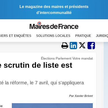
Le magazine des maires et présidents
d'intercommunalité
IERS ET ENQUÊTES
SOLUTIONS LOCALES
PRATIQUE
JURIDI
Élections Parlement Votre mandat
 scrutin de liste est
 la réforme, le 7 avril, qui s'appliquera
Par Xavier Brivet
ée