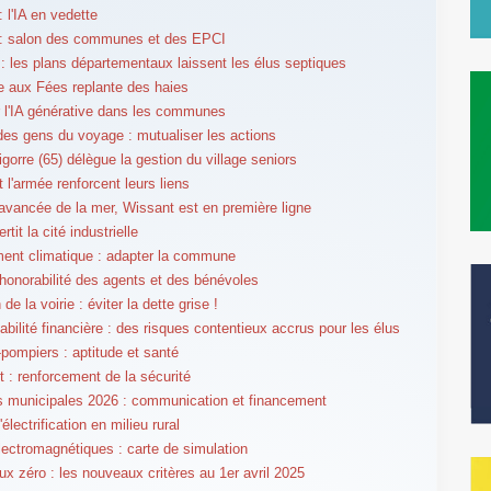
 l'IA en vedette
: salon des communes et des EPCI
 : les plans départementaux laissent les élus septiques
 aux Fées replante des haies
r l'IA générative dans les communes
des gens du voyage : mutualiser les actions
igorre (65) délègue la gestion du village seniors
t l'armée renforcent leurs liens
'avancée de la mer, Wissant est en première ligne
rtit la cité industrielle
nt climatique : adapter la commune
l'honorabilité des agents et des bénévoles
 de la voirie : éviter la dette grise !
bilité financière : des risques contentieux accrus pour les élus
pompiers : aptitude et santé
t : renforcement de la sécurité
s municipales 2026 : communication et financement
'électrification en milieu rural
ectromagnétiques : carte de simulation
aux zéro : les nouveaux critères au 1er avril 2025