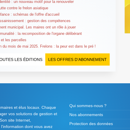
identité : un nouveau motif pour la renouveler
utte contre le frelon asiatique
nfance : schémas de l'offre d'accueil
ssainissement : gestion des compétences
nt municipal. Les maires ont un rôle à jouer
munalité : la recomposition de l'organe délibérant
 et les parcelles
n du mois de mai 2025. Frelons : la peur est dans le pré !
OUTES LES ÉDITIONS
LES OFFRES D’ABONNEMENT
Qui sommes-nous ?
 maires et élus locaux. Chaque
tager vos solutions de gestion et
Nos abonnements
on site Internet,
Protection des données
l'information dont vous avez