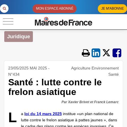
MON ESPACE ABONNÉ
JE M'ABONNE
Juridique
23/05/2025 MAI 2025 -
Agriculture Environnement
N°434
Santé
Santé : lutte contre le
frelon asiatique
Par Xavier Brivet et Franck Lemarc
L
a
loi du 14 mars 2025
institue «un plan national de
lutte contre le frelon asiatique à pattes jaunes », dans
le cadre des plans contre les espèces invasives. Ce