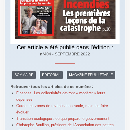
Cet article a été publié dans l'édition :
n°404 - SEPTEMBRE 2022
SOMMAIRE
EDITORIAL
MAGAZINE FEUILLETABLE
Retrouver tous les articles de ce numéro :
Finances. Les collectivités devront « modérer » leurs
dépenses
Garder les zones de revitalisation rurale, mais les faire
évoluer
Transition écologique : ce que prépare le gouvernement
Christophe Bouillon, président de l'Association des petites