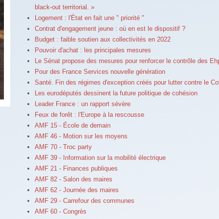
black-out territorial. »
Logement : l'État en fait une " priorité "
Contrat d'engagement jeune : où en est le dispositif ?
Budget : faible soutien aux collectivités en 2022
Pouvoir d'achat : les principales mesures
Le Sénat propose des mesures pour renforcer le contrôle des Eh
Pour des France Services nouvelle génération
Santé. Fin des régimes d'exception créés pour lutter contre le Co
Les eurodéputés dessinent la future politique de cohésion
Leader France : un rapport sévère
Feux de forêt : l'Europe à la rescousse
AMF 15 - École de demain
AMF 46 - Motion sur les moyens
AMF 70 - Troc party
AMF 39 - Information sur la mobilité électrique
AMF 21 - Finances publiques
AMF 82 - Salon des maires
AMF 62 - Journée des maires
AMF 29 - Carrefour des communes
AMF 60 - Congrès