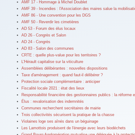
AMF 17 - Hommage à Michel Doublet
AMF 39 - Incendies : l'Association des maires salue la mobilisat
AMF 86 - Une convention pour les DGS
AMF 50 - Reverdir les cimetières
AD 53 - Forum des élus locaux
AD 26 - Congrès et Salon
AD 24 - Congrès
AD 83 - Salon des communes
CRTE : quelle plus-value pour les territoires ?
L'Hérault capitalise sur la viticulture
Assemblées délibérantes : nouvelles dispositions
Taxe d'aménagement : quand faut-il délibérer ?
Protection sociale complémentaire : anticiper
Fiscalité locale 2021 : état des lieux
Responsabilité financière des gestionnaires publics : la réforme 
Élus : revalorisation des indemnités
Communes recherchent secrétaires de mairie
Trois collectivités sécurisent la pratique de la chasse
Violaines loge ses aînés dans un béguinage
Les Lamottois produisent de l'énergie avec leurs biodéchets
Grand Bourg Agglomération mutualise une déléguée à la protect