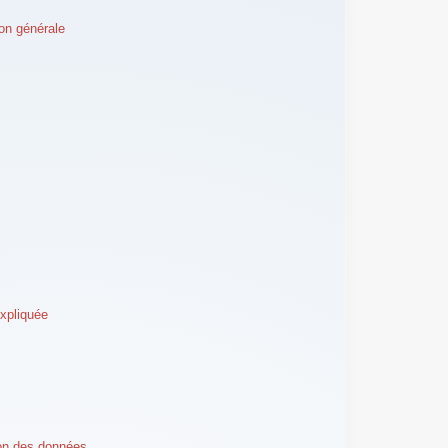
ion générale
expliquée
ion des données