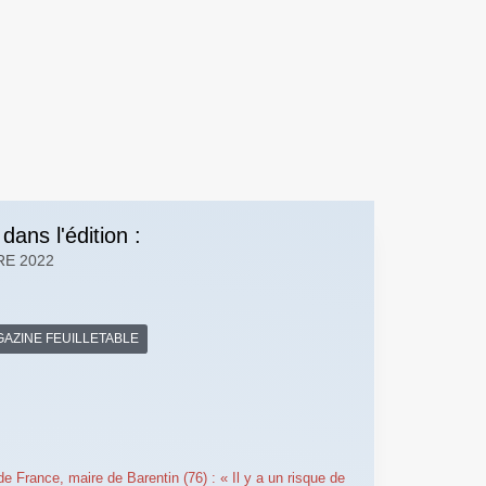
 dans l'édition :
RE 2022
AZINE FEUILLETABLE
de France, maire de Barentin (76) : « Il y a un risque de