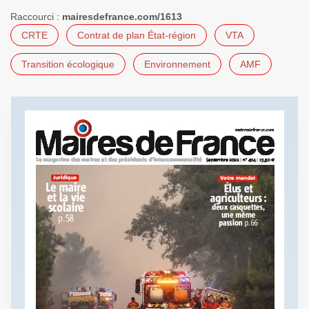
Raccourci :
mairesdefrance.com/1613
CRTE
Contrat de plan État-région
VTA
Transition écologique
Environnement
AMF