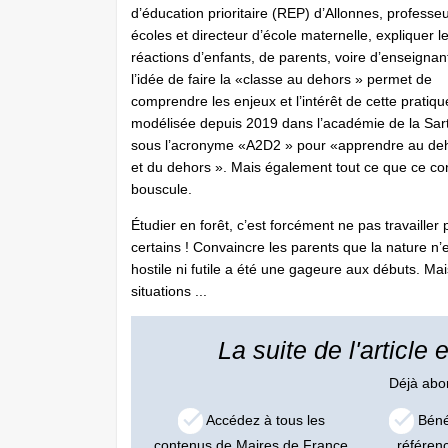
d’éducation prioritaire (REP) d’Allonnes, professe
écoles et directeur d’école maternelle, expliquer l
réactions d’enfants, de parents, voire d’enseignan
l’idée de faire la «classe au dehors » permet de
comprendre les enjeux et l’intérêt de cette pratiqu
modélisée depuis 2019 dans l’académie de la Sar
sous l’acronyme «A2D2 » pour «apprendre au de
et du dehors ». Mais également tout ce que ce co
bouscule.
Étudier en forêt, c’est forcément ne pas travailler 
certains ! Convaincre les parents que la nature n’e
hostile ni futile a été une gageure aux débuts. Mai
situations ...
La suite de l'article
Déjà ab
Accédez à tous les
Bénéf
contenus de Maires de France
référen