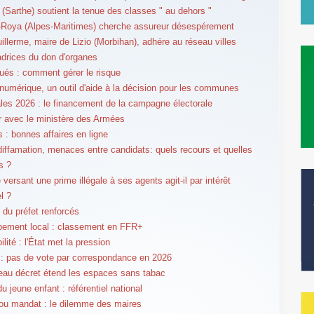
 (Sarthe) soutient la tenue des classes " au dehors "
r-Roya (Alpes-Maritimes) cherche assureur désespérement
llerme, maire de Lizio (Morbihan), adhére au réseau villes
rices du don d'organes
lués : comment gérer le risque
umérique, un outil d'aide à la décision pour les communes
les 2026 : le financement de la campagne électorale
er avec le ministère des Armées
 : bonnes affaires en ligne
 diffamation, menaces entre candidats: quels recours et quelles
s ?
versant une prime illégale à ses agents agit-il par intérêt
l ?
 du préfet renforcés
pement local : classement en FFR+
lité : l'État met la pression
: pas de vote par correspondance en 2026
au décret étend les espaces sans tabac
u jeune enfant : référentiel national
 ou mandat : le dilemme des maires