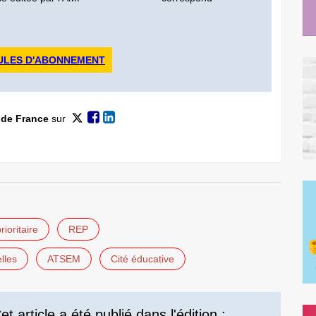
ULES D'ABONNEMENT
 de France
sur
ioritaire
REP
lles
ATSEM
Cité éducative
et article a été publié dans l'édition :