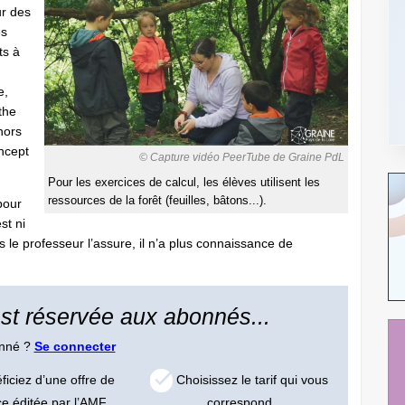
ur des
es
ts à
e,
the
hors
ncept
© Capture vidéo PeerTube de Graine PdL
Pour les exercices de calcul, les élèves utilisent les
ressources de la forêt (feuilles, bâtons...).
pour
st ni
s le professeur l’assure, il n’a plus connaissance de
 est réservée aux abonnés...
onné ?
Se connecter
iciez d’une offre de
Choisissez le tarif qui vous
ce éditée par l’AMF
correspond