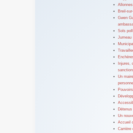
Allonnes
Breil-su
Gwen Gui
ambassad
Sols pol
Jumeau n
Municipa
Travaill
Enchères
Injures,
sanction
Un maire 
personne
Pouvoirs
Dévelop
Accessibi
Détenus 
Un nouve
Accueil d
Carrière