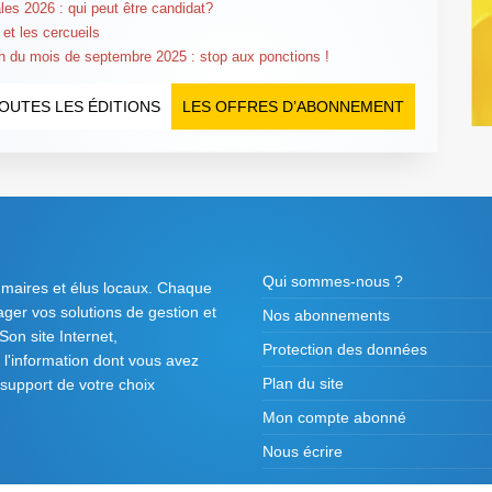
les 2026 : qui peut être candidat?
 et les cercueils
n du mois de septembre 2025 : stop aux ponctions !
OUTES LES ÉDITIONS
LES OFFRES D’ABONNEMENT
Qui sommes-nous ?
 maires et élus locaux. Chaque
tager vos solutions de gestion et
Nos abonnements
on site Internet,
Protection des données
l'information dont vous avez
Plan du site
 support de votre choix
Mon compte abonné
Nous écrire