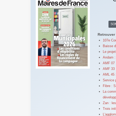
SO
Retrouver 
107e Con
Baisse d
Le proje
Andam :
AMF 07 :
AMF 33 
AML 45 : 
Service p
Fibre : S
La commu
développ
Zan : les
Trois ini
L'agglom