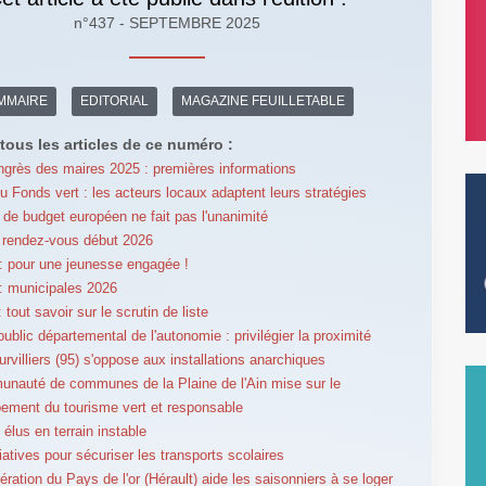
n°437 - SEPTEMBRE 2025
MMAIRE
EDITORIAL
MAGAZINE FEUILLETABLE
tous les articles de ce numéro :
grès des maires 2025 : premières informations
u Fonds vert : les acteurs locaux adaptent leurs stratégies
t de budget européen ne fait pas l'unanimité
 rendez-vous début 2026
 pour une jeunesse engagée !
: municipales 2026
tout savoir sur le scrutin de liste
ublic départemental de l'autonomie : privilégier la proximité
urvilliers (95) s'oppose aux installations anarchiques
nauté de communes de la Plaine de l'Ain mise sur le
ement du tourisme vert et responsable
 élus en terrain instable
tiatives pour sécuriser les transports scolaires
ération du Pays de l'or (Hérault) aide les saisonniers à se loger